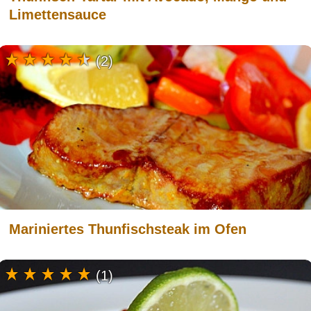
Limettensauce
(2)
Mariniertes Thunfischsteak im Ofen
(1)