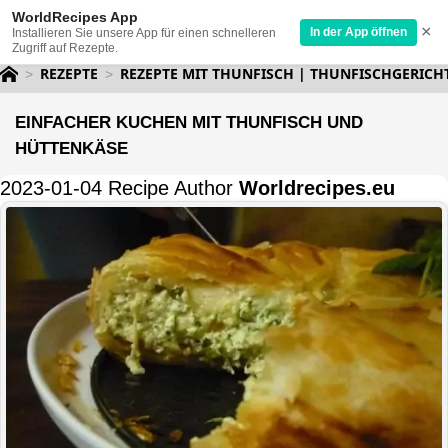
WorldRecipes App
×
In der App öffnen
Installieren Sie unsere App für einen schnelleren
Zugriff auf Rezepte.
REZEPTE
REZEPTE MIT THUNFISCH | THUNFISCHGERICH
EINFACHER KUCHEN MIT THUNFISCH UND
HÜTTENKÄSE
2023-01-04 Recipe Author
Worldrecipes.eu