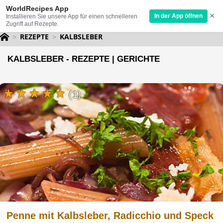
WorldRecipes App
×
In der App öffnen
Installieren Sie unsere App für einen schnelleren
Zugriff auf Rezepte.
REZEPTE
KALBSLEBER
KALBSLEBER - REZEPTE | GERICHTE
(1)
Penne mit Kalbsleber, Radicchio und Speck