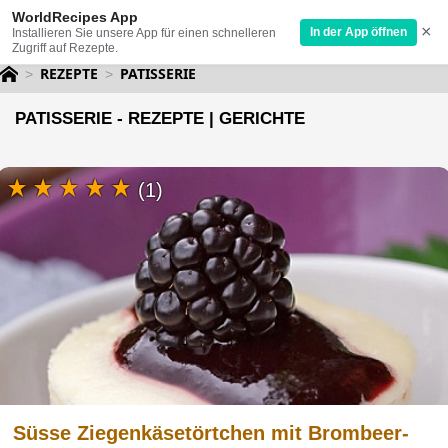
WorldRecipes App
×
In der App öffnen
Installieren Sie unsere App für einen schnelleren
Zugriff auf Rezepte.
REZEPTE
PATISSERIE
PATISSERIE - REZEPTE | GERICHTE
(1)
Süsse Ziegenkäsetörtchen mit Brombeer-