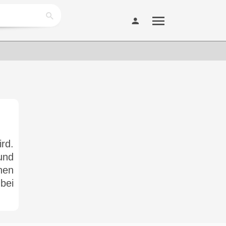
rd.
und
nen
bei