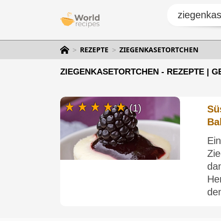
REZEPTE
ZIEGENKASETORTCHEN
ZIEGENKASETORTCHEN - REZEPTE | G
(1)
Sü
Ba
Ei
Zi
da
He
den