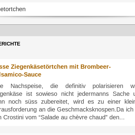
ERICHTE
sse Ziegenkäsetörtchen mit Brombeer-
lsamico-Sauce
ne Nachspeise, die definitiv polarisieren wi
egenkäse ist sowieso nicht jedermanns Sache 
nn noch süss zubereitet, wird es zu einer klei
rausforderung an die Geschmacksknospen.Da ich 
 Crostini vom “Salade au chèvre chaud” den...