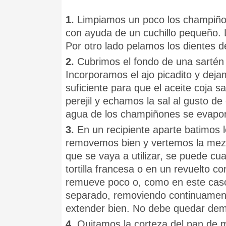
1.
Limpiamos un poco los champiñone
con ayuda de un cuchillo pequeño. 
Por otro lado pelamos los dientes de
2.
Cubrimos el fondo de una sartén 
Incorporamos el ajo picadito y dej
suficiente para que el aceite coja 
perejil y echamos la sal al gusto d
agua de los champiñones se evapo
3.
En un recipiente aparte batimos
removemos bien y vertemos la mezcl
que se vaya a utilizar, se puede cuaja
tortilla francesa o en un revuelto 
remueve poco o, como en este caso
separado, removiendo continuamen
extender bien. No debe quedar dem
4.
Quitamos la corteza del pan de 