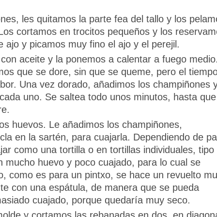
s, les quitamos la parte fea del tallo y los pelam
Los cortamos en trocitos pequeños y los reservam
 ajo y picamos muy fino el ajo y el perejil.
con aceite y la ponemos a calentar a fuego medio
amos que se dore, sin que se queme, pero el tiemp
sabor. Una vez dorado, añadimos los champiñones y
e cada uno. Se saltea todo unos minutos, hasta que
re.
 los huevos. Le añadimos los champiñones,
a en la sartén, para cuajarla. Dependiendo de pa
r como una tortilla o en tortillas individuales, tipo
con mucho huevo y poco cuajado, para lo cual se
, como es para un pintxo, se hace un revuelto m
te con una espátula, de manera que se pueda
asiado cuajado, porque quedaría muy seco.
molde y cortamos las rebanadas en dos, en diagona