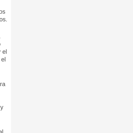
os
os.
.
o
 el
 el
ra
uy
l,