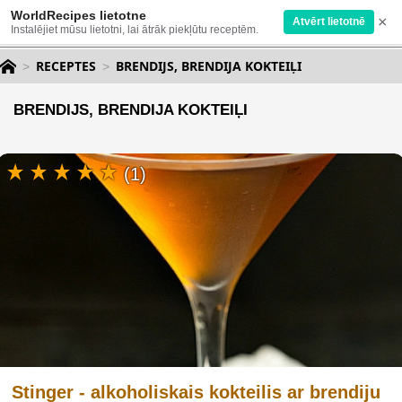
WorldRecipes lietotne
×
Atvērt lietotnē
Instalējiet mūsu lietotni, lai ātrāk piekļūtu receptēm.
RECEPTES
BRENDIJS, BRENDIJA KOKTEIĻI
BRENDIJS, BRENDIJA KOKTEIĻI
(1)
Stinger - alkoholiskais kokteilis ar brendiju