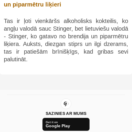
un piparmētru liķieri
Tas ir ļoti vienkāršs alkoholisks kokteilis, ko
angļu valodā sauc Stinger, bet lietuviešu valodā
- Stinger, ko gatavo no brendija un piparmētru
liķiera. Auksts, diezgan stiprs un ilgi dzerams,
tas ir patiešām brīnišķīgs, kad gribas sevi
palutināt.
SAZINIES AR MUMS
Get it on
Google Play