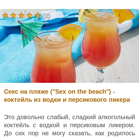
(2)
Секс на пляже ("Sex on the beach") -
коктейль из водки и персикового ликера
Это довольно слабый, сладкий алкогольный
коктейль с водкой и персиковым ликером.
До сих пор не могу сказать, как родилось