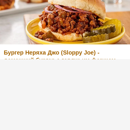
Бургер Неряха Джо (Sloppy Joe) -
домашний бургер с говяжьим фаршем
Популярный в США домашний бургер Sloppy
Joe (Неряха Джо) имеет множество разных
рецептов. Но мне лично больше всего
нравится традиционная, довольно простая в
изготовлении версия. Итак, сегодня я
предлагаю вам попробовать.
реклама