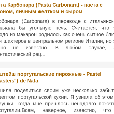
та Карбонара (Pasta Carbonara) - паста с
коном, яичным желтком и сыром
рбонара (Carbonara) в переводе с итальянск
начала бы угольную печь. Считается, что 
юдо из макарон родилось как очень сытное бл
я шахтеров в центральном регионе Италии, но 
чно не известно. В любом случае, 
нтастический рец...
штейш португальские пирожные - Pastel
asteis") de Nata
шила поделиться своим уже несколько забы
цептом португальской кухни. Я узнала об этом
вушки, когда мне пришлось ненадолго пожит
ртугалии.Всем, наверное, известно, чт