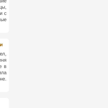
шие
цы,
и с
ные
ки
ел,
еня
е в
ила
не.