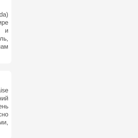
da)
ре
й и
ль,
нам
ise
ний
ень
сно
и,