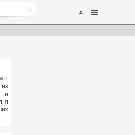
ают
 их
, и
я я
них