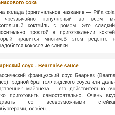
анасового сока
на колада (оригинальное название — Piña cola
чрезвычайно популярный во всем ми
когольный коктейль с ромом. Это сладки
носительно простой в приготовлении коктей
торый нравится многим.В этом рецепте 
надобятся кокосовые сливки...
арнский соус - Bearnaise sauce
ассический французский соус Беарнез (Bearna
uce), родной брат голландского соуса или даль
дственник майонеза – его действительно оч
гко приготовить самостоятельно. Очень вку
одавать со всевозможными стейкам
мбургерами, особен...