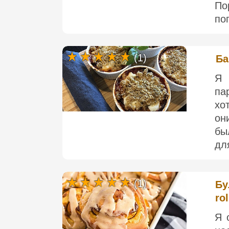
По
по
(1)
Ба
Я 
па
хо
он
бы
дл
(1)
Бу
rol
Я 