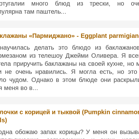
ртугалии много блюд из трески, но оч
пулярна там паштель...
клажаны «Пармиджано» - Eggplant parmigian
научилась делать это блюдо из баклажано
рмезаном из телешоу Джейми Оливера. Я все
тела приручить баклажаны на своей кухне, но 
и не очень нравились. Я могла есть, но это
ло чудом. Однако в этом блюде они раскрыл
я меня во в...
лочки с корицей и тыквой (Pumpkin cinnamo
ls)
одна обожаю запах корицы? У меня он вызыв