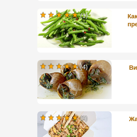
(1)
Ка
пр
(4)
Ви
(9)
Жа