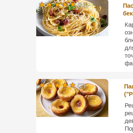
(13)
Пас
бе
Ка
оз
бл
дл
то
фа
(2)
Па
("P
Ре
ре
де
По