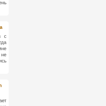
ень
a
в с
гда
мне
 не
ись
n
ает