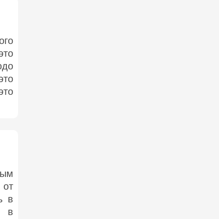
ого
это
юдо
это
это
тым
 от
ь в
о в