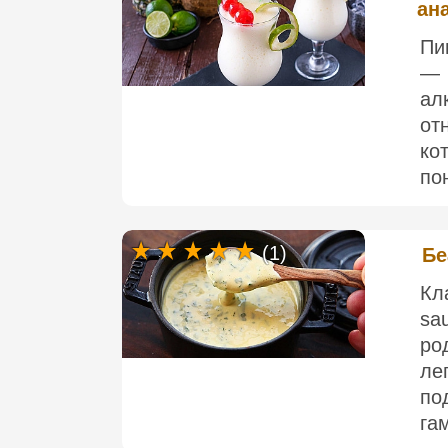
ан
Пи
— 
ал
от
ко
по
(1)
Бе
Кл
sa
ро
ле
п
га