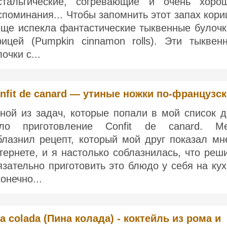
стальгические, согревающие и очень хоро
споминания... Чтобы запомнить этот запах кори
еще испекла фантастические тыквенные булочк
рицей (Pumpkin cinnamon rolls). Эти тыквен
очки с...
nfit de canard — утиные ножки по-французс
ной из задач, которые попали в мой список д
ло приготовление Confit de canard. М
блазнил рецепт, который мой друг показал мн
тернете, и я настолько соблазнилась, что реш
язательно приготовить это блюдо у себя на кух
онечно...
a colada (Пина колада) - коктейль из рома и