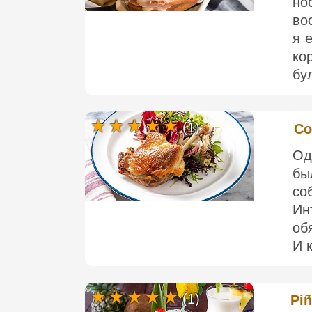
но
во
я 
ко
бул
(1)
Co
Од
бы
со
Ин
об
И к
(1)
Piñ