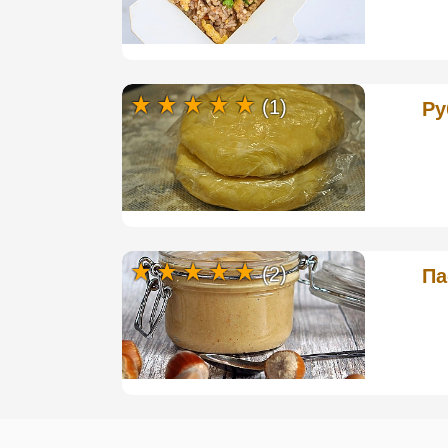
(1)
Ру
(2)
Па