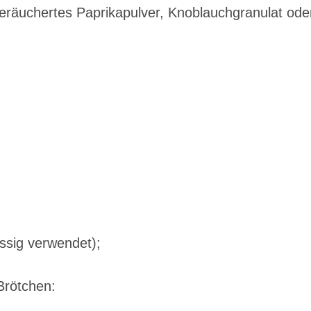
geräuchertes Paprikapulver, Knoblauchgranulat ode
essig verwendet);
rötchen: