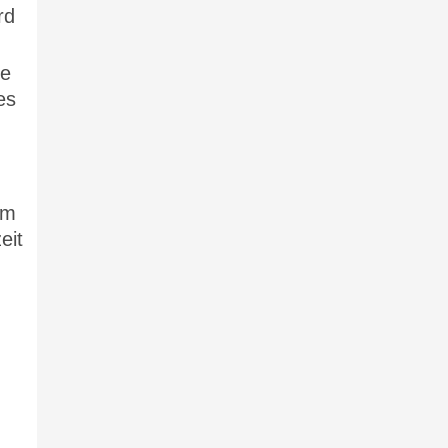
rd
ße
es
im
eit