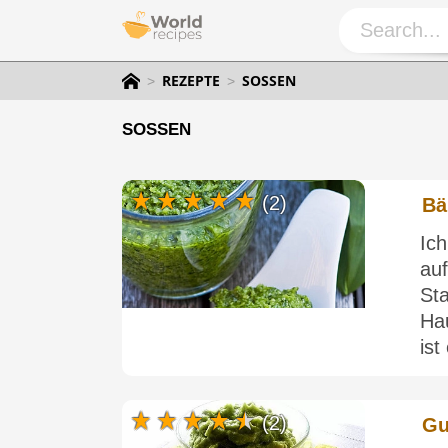
REZEPTE
SOSSEN
SOSSEN
(2)
Bä
Ic
au
St
Ha
ist
(2)
Gu