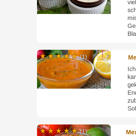
vi
sc
mi
G
Bl
(1)
Me
Ic
ka
ge
En
zu
So
(1)
Mex