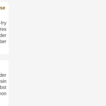
üse
fry
res
der
ber
der
sin
bst
von