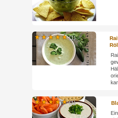
(1)
Rai
Röl
Rai
ge
Hä
or
kan
(1)
Bl
Ei