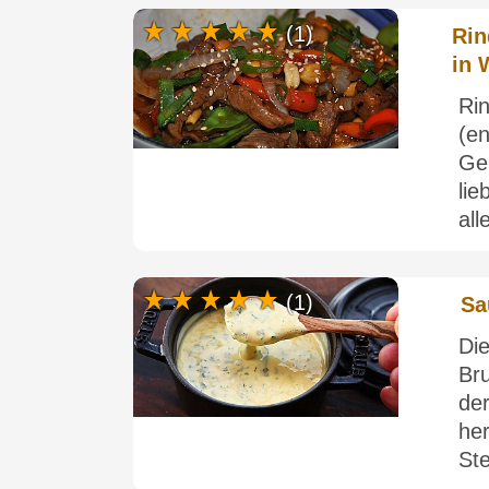
(1)
Rin
in 
Ri
(e
Ge
li
all
(1)
Sa
Di
Br
de
he
Ste