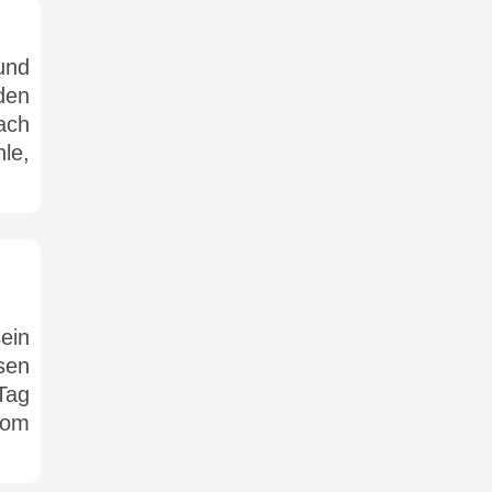
und
den
ach
le,
ein
sen
Tag
vom