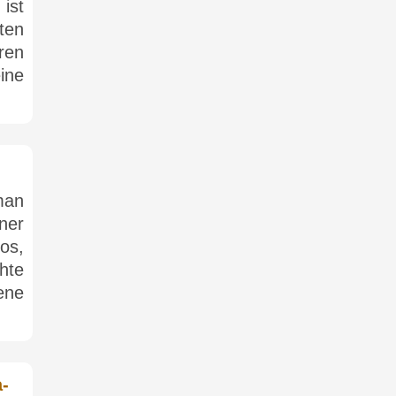
ist
ten
ren
ne
man
ner
os,
hte
ene
a-