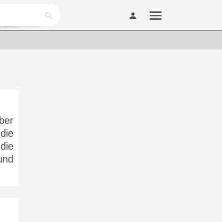
ber
die
die
und