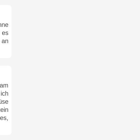
hne
 es
 an
 am
ich
üse
ein
es,