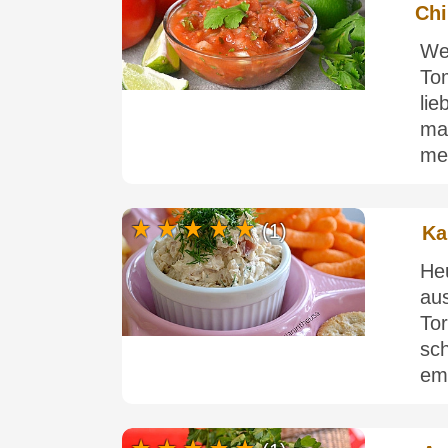
Chi
We
To
li
ma
mei
(1)
Ka
He
au
To
sc
emp