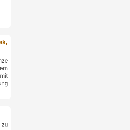
ak,
inze
tem
mit
ung
 zu