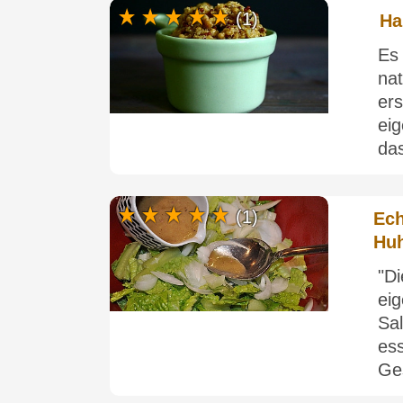
(1)
Ha
Es
na
ers
ei
das
(1)
Ech
Huh
"D
ei
Sa
es
Ge