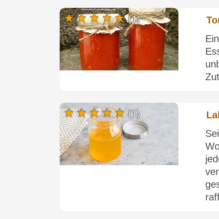
(1)
To
Ei
Es
un
Zut
(1)
La
Se
Wo
je
ve
ge
raf