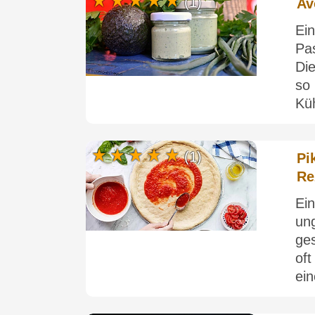
(1)
Av
Ei
Pa
Di
so
Küh
(1)
Pi
Re
Ei
un
ges
of
ein