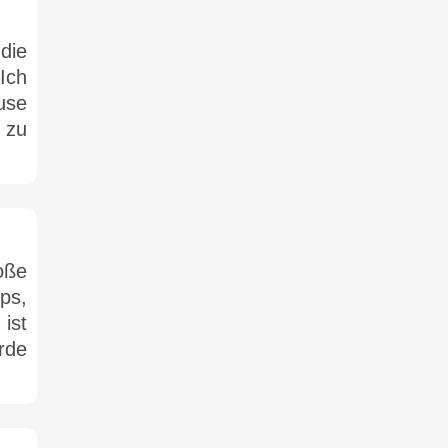
die
Ich
use
 zu
oße
ps,
ist
rde