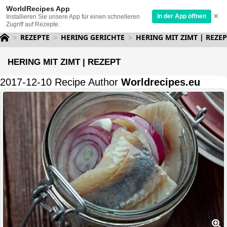
WorldRecipes App
×
In der App öffnen
Installieren Sie unsere App für einen schnelleren
Zugriff auf Rezepte.
REZEPTE
HERING GERICHTE
HERING MIT ZIMT | REZE
HERING MIT ZIMT | REZEPT
2017-12-10 Recipe Author
Worldrecipes.eu