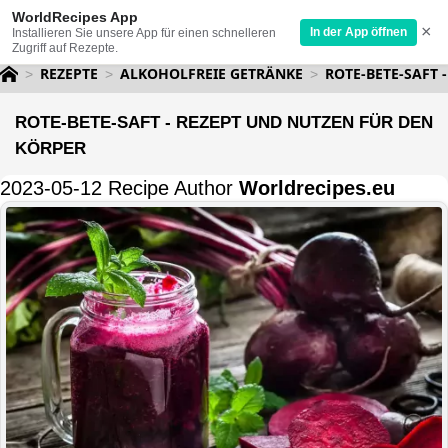
WorldRecipes App
×
In der App öffnen
Installieren Sie unsere App für einen schnelleren
Zugriff auf Rezepte.
REZEPTE
ALKOHOLFREIE GETRÄNKE
ROTE-BETE-SAFT 
ROTE-BETE-SAFT - REZEPT UND NUTZEN FÜR DEN
KÖRPER
2023-05-12 Recipe Author
Worldrecipes.eu