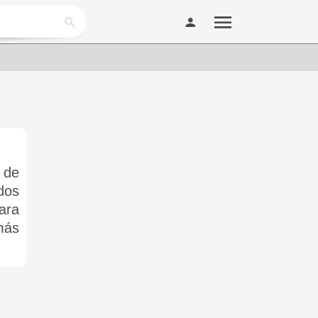
 de
dos
ara
más