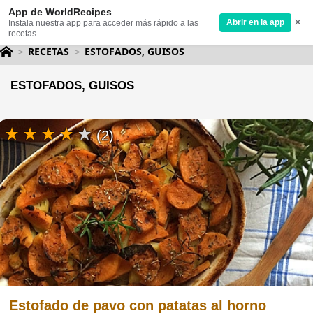
App de WorldRecipes
×
Abrir en la app
Instala nuestra app para acceder más rápido a las
recetas.
RECETAS
ESTOFADOS, GUISOS
ESTOFADOS, GUISOS
(2)
Estofado de pavo con patatas al horno