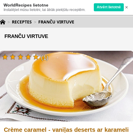
WorldRecipes lietotne
×
Atvērt lietotnē
Instalējiet mūsu lietotni, lai ātrāk piekļūtu receptēm.
RECEPTES
FRANČU VIRTUVE
FRANČU VIRTUVE
(1)
Crème caramel - vaniļas deserts ar karameli