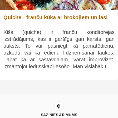
Quiche - franču kūka ar brokoļiem un lasi
Kišs (quiche) ir franču konditorejas
izstrādājums, kas ir garšīgs gan karsts, gan
auksts. To var pasniegt kā pamatēdienu,
uzkodu vai kā ēdienu līdzņemšanai laukos.
Tāpat kā ar sastāvdaļām, varat improvizēt,
izmantojot ledusskapī esošo. Man vislabāk t...
SAZINIES AR MUMS