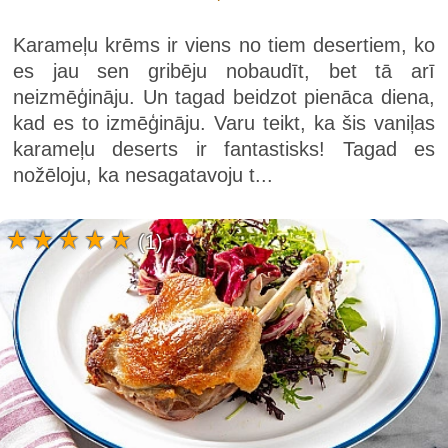
Karameļu krēms ir viens no tiem desertiem, ko
es jau sen gribēju nobaudīt, bet tā arī
neizmēģināju. Un tagad beidzot pienāca diena,
kad es to izmēģināju. Varu teikt, ka šis vaniļas
karameļu deserts ir fantastisks! Tagad es
nožēloju, ka nesagatavoju t...
(1)