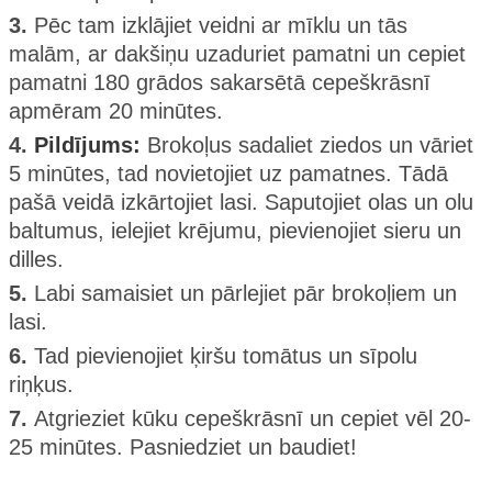
3.
Pēc tam izklājiet veidni ar mīklu un tās
malām, ar dakšiņu uzaduriet pamatni un cepiet
pamatni 180 grādos sakarsētā cepeškrāsnī
apmēram 20 minūtes.
4.
Pildījums:
Brokoļus sadaliet ziedos un vāriet
5 minūtes, tad novietojiet uz pamatnes. Tādā
pašā veidā izkārtojiet lasi. Saputojiet olas un olu
baltumus, ielejiet krējumu, pievienojiet sieru un
dilles.
5.
Labi samaisiet un pārlejiet pār brokoļiem un
lasi.
6.
Tad pievienojiet ķiršu tomātus un sīpolu
riņķus.
7.
Atgrieziet kūku cepeškrāsnī un cepiet vēl 20-
25 minūtes. Pasniedziet un baudiet!