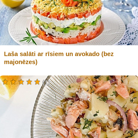
Laša salāti ar rīsiem un avokado (bez
majonēzes)
(1)