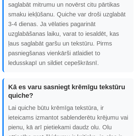
saglabāt mitrumu un novērst citu pārtikas
smaku iekļūšanu. Quiche var droši uzglabāt
3-4 dienas. Ja vēlaties pagarināt
uzglabāšanas laiku, varat to iesaldēt, kas
ļaus saglabāt garšu un tekstūru. Pirms
pasniegšanas vienkārši atlaidiet to
ledusskapī un sildiet cepeškrāsnī.
Kā es varu sasniegt krēmīgu tekstūru
quiche?
Lai quiche būtu krēmīga tekstūra, ir
ieteicams izmantot sablenderētu krējumu vai
pienu, kā arī pietiekami daudz olu. Olu