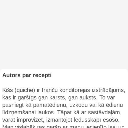
Autors par recepti
Kišs (quiche) ir franču konditorejas izstrādājums,
kas ir garšīgs gan karsts, gan auksts. To var
pasniegt kā pamatēdienu, uzkodu vai kā ēdienu
līdzņemšanai laukos. Tāpat kā ar sastāvdaļām,
varat improvizēt, izmantojot ledusskapī esošo.
Man vislabāk tas garšo ar manu iecienīto lasi un