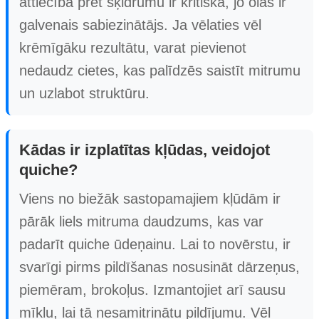
attiecība pret šķidrumu ir kritiska, jo olas ir
galvenais sabiezinātājs. Ja vēlaties vēl
krēmīgāku rezultātu, varat pievienot
nedaudz cietes, kas palīdzēs saistīt mitrumu
un uzlabot struktūru.
Kādas ir izplatītas kļūdas, veidojot
quiche?
Viens no biežāk sastopamajiem kļūdām ir
pārāk liels mitruma daudzums, kas var
padarīt quiche ūdeņainu. Lai to novērstu, ir
svarīgi pirms pildīšanas nosusināt dārzeņus,
piemēram, brokoļus. Izmantojiet arī sausu
mīklu, lai tā nesamitrinātu pildījumu. Vēl