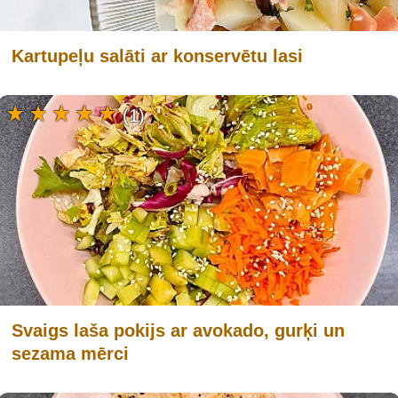
Kartupeļu salāti ar konservētu lasi
(1)
Svaigs laša pokijs ar avokado, gurķi un
sezama mērci