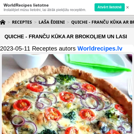
WorldRecipes lietotne
×
Atvērt lietotnē
Instalējiet mūsu lietotni, lai ātrāk piekļūtu receptēm.
RECEPTES
LAŠA ĒDIENI
QUICHE - FRANČU KŪKA AR B
QUICHE - FRANČU KŪKA AR BROKOĻIEM UN LASI
2023-05-11 Receptes autors
Worldrecipes.lv