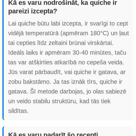
Kā es varu nodrošināt, ka quiche ir
pareizi izcepta?
Lai quiche būtu labi izcepta, ir svarīgi to cept
vidējā temperatūrā (apmēram 180°C) un ļaut
tai cepties līdz zeltaini brūnai virskārtai.
Ideāls laiks ir apmēram 30-40 minūtes, taču
tas var atšķirties atkarībā no cepeša veida.
Jūs varat pārbaudīt, vai quiche ir gatava, ar
zobu bakstāmo. Ja tas iznāk tīrs, quiche ir
gatava. Šī metode darbojas, jo olas sabiezē
un veido stabilu struktūru, kad tās tiek
sildītas.
Kā es varu padarīt šo recepti