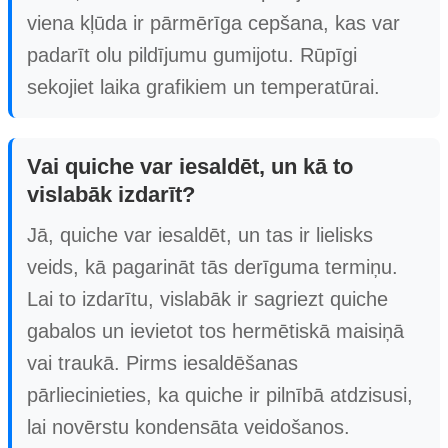
viena kļūda ir pārmērīga cepšana, kas var
padarīt olu pildījumu gumijotu. Rūpīgi
sekojiet laika grafikiem un temperatūrai.
Vai quiche var iesaldēt, un kā to
vislabāk izdarīt?
Jā, quiche var iesaldēt, un tas ir lielisks
veids, kā pagarināt tās derīguma termiņu.
Lai to izdarītu, vislabāk ir sagriezt quiche
gabalos un ievietot tos hermētiskā maisiņā
vai traukā. Pirms iesaldēšanas
pārliecinieties, ka quiche ir pilnībā atdzisusi,
lai novērstu kondensāta veidošanos.