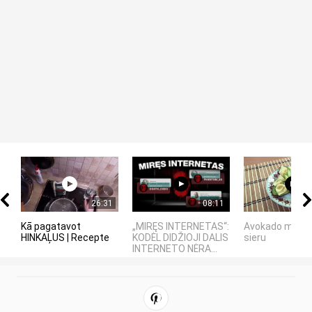
26:31
08:11
Kā pagatavot
„MIRĘS INTERNETAS“:
Avokado maizīt
HINKAĻUS | Recepte
KODĖL DIDŽIOJI DALIS
sieru
INTERNETO NĖRA...