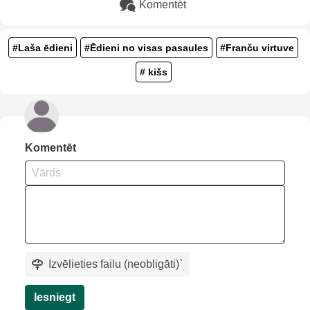
Komentēt
#Laša ēdieni
#Ēdieni no visas pasaules
#Franču virtuve
# kišs
Komentēt
Izvēlieties failu (neobligāti)
`
Iesniegt