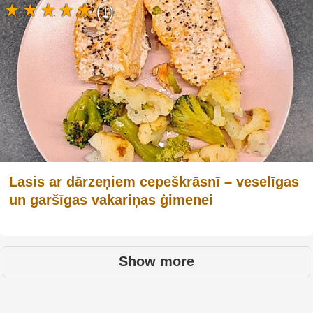
(1)
Lasis ar dārzeņiem cepeškrāsnī – veselīgas
un garšīgas vakariņas ģimenei
Show more