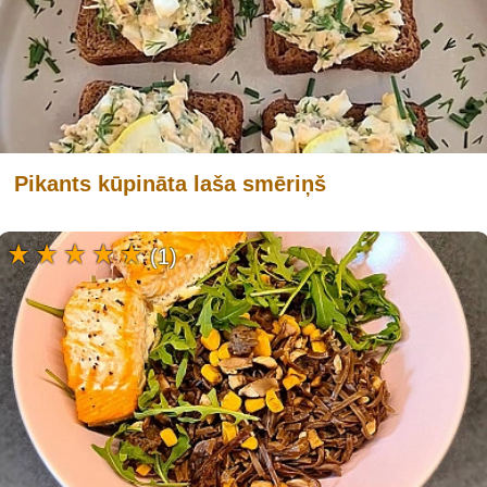
Pikants kūpināta laša smēriņš
(1)