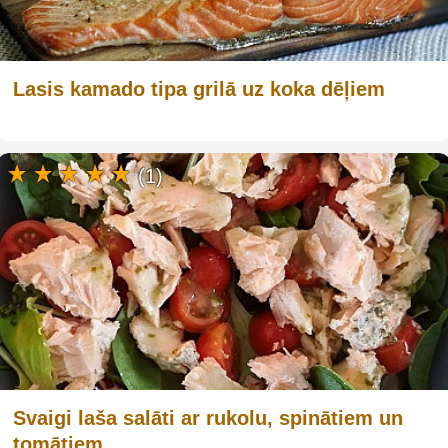
Lasis kamado tipa grilā uz koka dēļiem
(1)
Svaigi laša salāti ar rukolu, spinātiem un
tomātiem