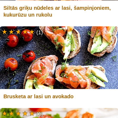
Siltās griķu nūdeles ar lasi, šampinjoniem,
kukurūzu un rukolu
(1)
Brusketa ar lasi un avokado
(1)