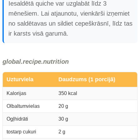
Iesaldētā quiche var uzglabāt līdz 3
mēnešiem. Lai atjaunotu, vienkārši izņemiet
no saldētavas un sildiet cepeškrāsnī, līdz tas
ir karsts visā garumā.
global.recipe.nutrition
Uzturviela
Daudzums (1 porcijā)
Kalorijas
350 kcal
Olbaltumvielas
20 g
Ogļhidrāti
30 g
tostarp cukuri
2 g