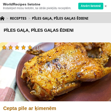
WorldRecipes lietotne
×
Atvērt lietotnē
Instalējiet mūsu lietotni, lai ātrāk piekļūtu receptēm.
RECEPTES
PĪLES GAĻA, PĪLES GAĻAS ĒDIENI
PĪLES GAĻA, PĪLES GAĻAS ĒDIENI
(1)
Cepta pīle ar ķimenēm