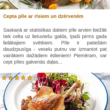
Cepta pīle ar rīsiem un dzērvenēm
Saskaņā ar statistikas datiem pīle arvien biežāk
tiek celta uz lietuviešu galda, īpaši pirms gada
lielākajiem svētkiem. Pīle ir patiešām
daudzpusīga - veselu putnu var izmantot pat
vairākiem dažādiem ēdieniem! Piemēram, var
cept pīles galvenās daļas...
(1)