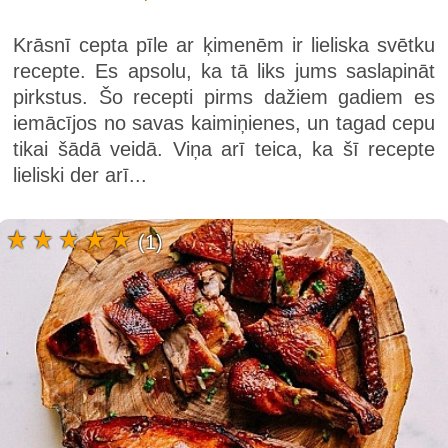
Krāsnī cepta pīle ar ķimenēm ir lieliska svētku
recepte. Es apsolu, ka tā liks jums saslapināt
pirkstus. Šo recepti pirms dažiem gadiem es
iemācījos no savas kaimiņienes, un tagad cepu
tikai šādā veidā. Viņa arī teica, ka šī recepte
lieliski der arī...
(1)