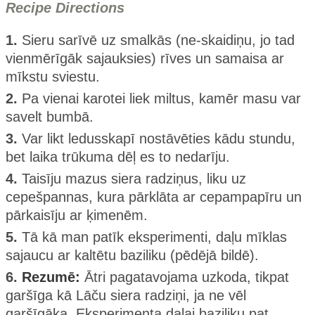
Recipe Directions
1.
Sieru sarīvē uz smalkās (ne-skaidiņu, jo tad
vienmērīgāk sajauksies) rīves un samaisa ar
mīkstu sviestu.
2.
Pa vienai karotei liek miltus, kamēr masu var
savelt bumbā.
3.
Var likt ledusskapī nostāvēties kādu stundu,
bet laika trūkuma dēļ es to nedarīju.
4.
Taisīju mazus siera radziņus, liku uz
cepešpannas, kura pārklāta ar cepampapīru un
pārkaisīju ar ķimenēm.
5.
Tā kā man patīk eksperimenti, daļu mīklas
sajaucu ar kaltētu baziliku (pēdējā bildē).
6.
Rezumē:
Ātri pagatavojama uzkoda, tikpat
garšīga kā Lāču siera radziņi, ja ne vēl
garšīgāka. Eksperimenta daļai baziliku pat