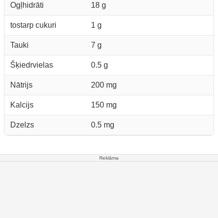
Ogļhidrāti
18 g
tostarp cukuri
1 g
Tauki
7 g
Šķiedrvielas
0.5 g
Nātrijs
200 mg
Kalcijs
150 mg
Dzelzs
0.5 mg
Reklāma