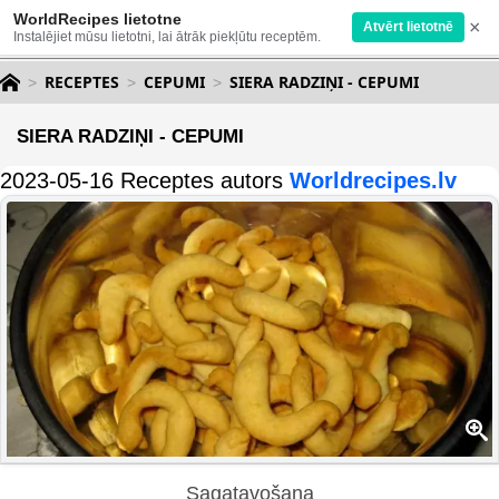
WorldRecipes lietotne
×
Atvērt lietotnē
Instalējiet mūsu lietotni, lai ātrāk piekļūtu receptēm.
RECEPTES
CEPUMI
SIERA RADZIŅI - CEPUMI
SIERA RADZIŅI - CEPUMI
2023-05-16 Receptes autors
Worldrecipes.lv
Sagatavošana