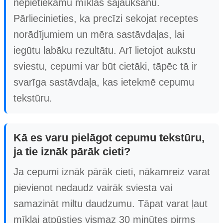
nepietiekamu mīklas sajaukšanu.
Pārliecinieties, ka precīzi sekojat receptes
norādījumiem un mēra sastāvdaļas, lai
iegūtu labāku rezultātu. Arī lietojot aukstu
sviestu, cepumi var būt cietāki, tāpēc tā ir
svarīga sastāvdaļa, kas ietekmē cepumu
tekstūru.
Kā es varu pielāgot cepumu tekstūru,
ja tie iznāk pārāk cieti?
Ja cepumi iznāk pārāk cieti, nākamreiz varat
pievienot nedaudz vairāk sviesta vai
samazināt miltu daudzumu. Tāpat varat ļaut
mīklai atpūsties vismaz 30 minūtes pirms