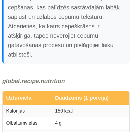
cepšanas, kas palīdzēs sastāvdaļām labāk
saplūst un uzlabos cepumu tekstūru.
Atcerieties, ka katrs cepeškrāsns ir
atšķirīga, tāpēc novērojiet cepumu
gatavošanas procesu un pielāgojiet laiku
atbilstoši.
global.recipe.nutrition
Uzturviela
Daudzums (1 porcijā)
Kalorijas
150 kcal
Olbaltumvielas
4 g