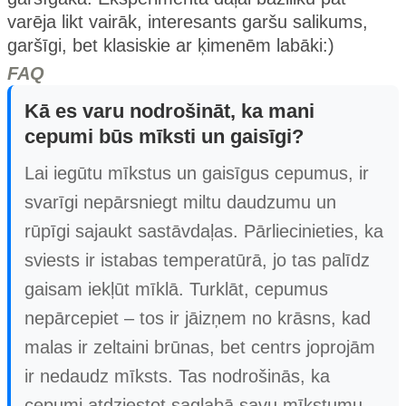
varēja likt vairāk, interesants garšu salikums,
garšīgi, bet klasiskie ar ķimenēm labāki:)
FAQ
Kā es varu nodrošināt, ka mani
cepumi būs mīksti un gaisīgi?
Lai iegūtu mīkstus un gaisīgus cepumus, ir
svarīgi nepārsniegt miltu daudzumu un
rūpīgi sajaukt sastāvdaļas. Pārliecinieties, ka
sviests ir istabas temperatūrā, jo tas palīdz
gaisam iekļūt mīklā. Turklāt, cepumus
nepārcepiet – tos ir jāizņem no krāsns, kad
malas ir zeltaini brūnas, bet centrs joprojām
ir nedaudz mīksts. Tas nodrošinās, ka
cepumi atdziestot saglabā savu mīkstumu.