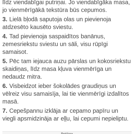
līdz viendabīgai putriņai. Jo viendabīgāka masa,
jo vienmērīgākā tekstūra būs cepumos.
3.
Lielā bļodā saputoja olas un pievienoja
atdzesēto kausēto sviestu.
4.
Tad pievienoja saspaidītos banānus,
zemesriekstu sviestu un sāli, visu rūpīgi
samaisot.
5.
Pēc tam iejauca auzu pārslas un kokosriekstu
skaidiņas, līdz masa kļuva vienmērīga un
nedaudz mitra.
6.
Visbeidzot ieber šokolādes graudiņus un
vēlreiz visu samaisīja, lai tie vienmērīgi izdalītos
masā.
7.
Cepešpannu izklāja ar cepamo papīru un
viegli apsmidzināja ar eļļu, lai cepumi nepieliptu.
Reklāma