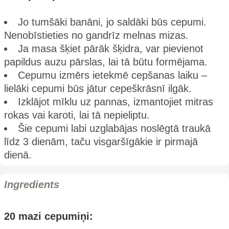
Jo tumšāki banāni, jo saldāki būs cepumi.
Nenobīstieties no gandrīz melnas mizas.
Ja masa šķiet pārāk šķidra, var pievienot
papildus auzu pārslas, lai tā būtu formējama.
Cepumu izmērs ietekmē cepšanas laiku –
lielāki cepumi būs jātur cepeškrāsnī ilgāk.
Izklājot mīklu uz pannas, izmantojiet mitras
rokas vai karoti, lai tā nepieliptu.
Šie cepumi labi uzglabājas noslēgtā traukā
līdz 3 dienām, taču visgaršīgākie ir pirmajā
dienā.
Ingredients
20 mazi cepumiņi: