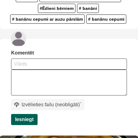
#Ēdieni bērniem
# banāni
# banānu cepumi ar auzu pārslām
# banānu cepumi
Komentēt
Izvēlieties failu (neobligāti)
`
Iesniegt