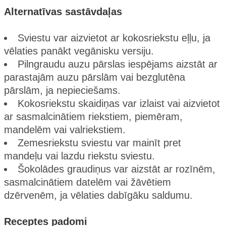
Alternatīvas sastāvdaļas
Sviestu var aizvietot ar kokosriekstu eļļu, ja
vēlaties panākt vegānisku versiju.
Pilngraudu auzu pārslas iespējams aizstāt ar
parastajām auzu pārslām vai bezglutēna
pārslām, ja nepieciešams.
Kokosriekstu skaidiņas var izlaist vai aizvietot
ar sasmalcinātiem riekstiem, piemēram,
mandelēm vai valriekstiem.
Zemesriekstu sviestu var mainīt pret
mandeļu vai lazdu riekstu sviestu.
Šokolādes graudiņus var aizstāt ar rozīnēm,
sasmalcinātiem datelēm vai žāvētiem
dzērvenēm, ja vēlaties dabīgāku saldumu.
Receptes padomi