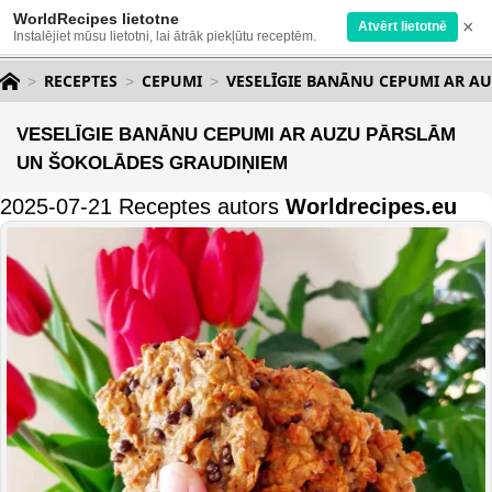
WorldRecipes lietotne
×
Atvērt lietotnē
Instalējiet mūsu lietotni, lai ātrāk piekļūtu receptēm.
RECEPTES
CEPUMI
VESELĪGIE BANĀNU CEPUMI AR A
VESELĪGIE BANĀNU CEPUMI AR AUZU PĀRSLĀM
UN ŠOKOLĀDES GRAUDIŅIEM
2025-07-21 Receptes autors
Worldrecipes.eu