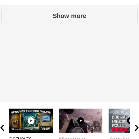
Show more
08:05
26:31