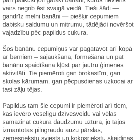
pāri palikuši ļoti gatavi banāni, kurus neviens
vairs negrib ēst svaigā veidā. Tieši šādi —
gandrīz melni banāni — piešķir cepumiem
dabisku saldumu un mitrumu, tādējādi novēršot
vajadzību pēc papildus cukura.
Šos banānu cepumiņus var pagatavot arī kopā
ar bērniem – sajaukšana, formēšana un pat
banānu spaidīšana kļūst par jautru ģimenes
aktivitāti. Tie piemēroti gan brokastīm, gan
skolas kārumam, gan pēcpusdienas uzkodai ar
tasi zāļu tējas.
Papildus tam šie cepumi ir piemēroti arī tiem,
kas ievēro veselīgu dzīvesveidu vai vēlas
samazināt cukura daudzumu uzturā, jo tajos
izmantotas pilngraudu auzu pārslas,
zemesriekstu sviests un kokosriekstu skaidiņas.