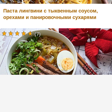
Паста лингвини с тыквенным соусом,
орехами и панировочными сухарями
(7)
Суп рамен (Ramen) с говядиной и
пшеничной пастой