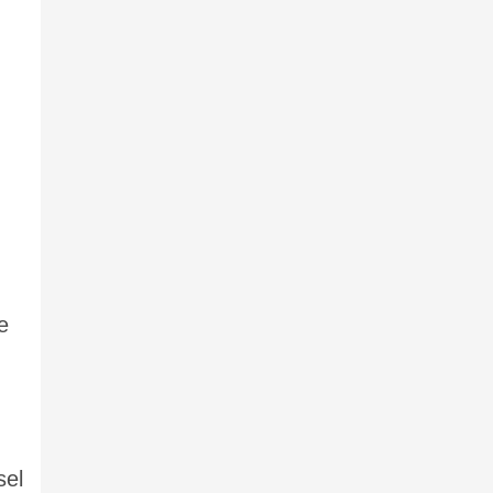
e
sel