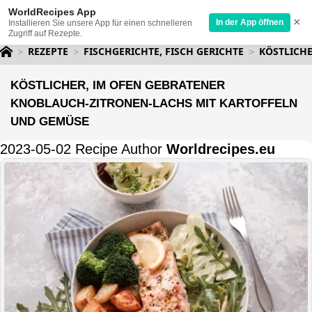
WorldRecipes App
×
In der App öffnen
Installieren Sie unsere App für einen schnelleren
Zugriff auf Rezepte.
REZEPTE
FISCHGERICHTE, FISCH GERICHTE
KÖSTLICH
KÖSTLICHER, IM OFEN GEBRATENER
KNOBLAUCH-ZITRONEN-LACHS MIT KARTOFFELN
UND GEMÜSE
2023-05-02 Recipe Author
Worldrecipes.eu