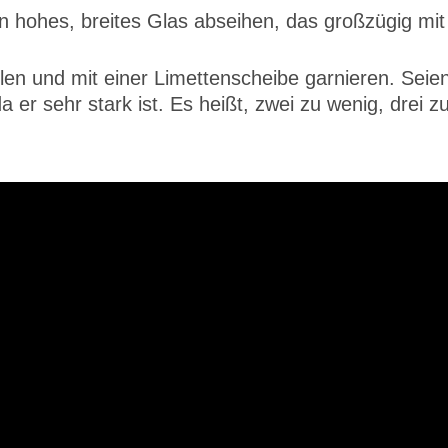
in hohes, breites Glas abseihen, das großzügig mit
llen und mit einer Limettenscheibe garnieren. Seie
a er sehr stark ist. Es heißt, zwei zu wenig, drei z