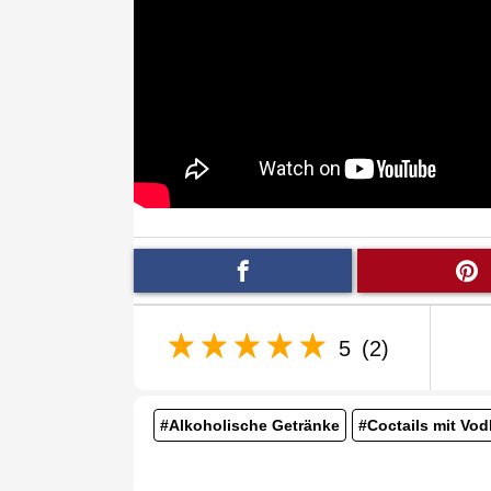
5
(2)
#Alkoholische Getränke
#Coctails mit Vod