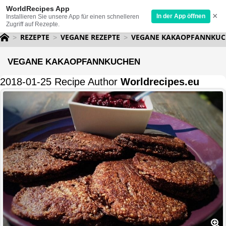
WorldRecipes App
×
In der App öffnen
Installieren Sie unsere App für einen schnelleren
Zugriff auf Rezepte.
REZEPTE
VEGANE REZEPTE
VEGANE KAKAOPFANNKU
VEGANE KAKAOPFANNKUCHEN
2018-01-25 Recipe Author
Worldrecipes.eu