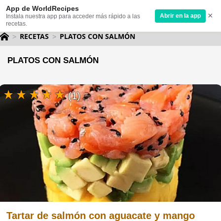
App de WorldRecipes
×
Abrir en la app
Instala nuestra app para acceder más rápido a las
recetas.
RECETAS
PLATOS CON SALMÓN
PLATOS CON SALMÓN
(1)
Tartar de salmón con aguacate y mango