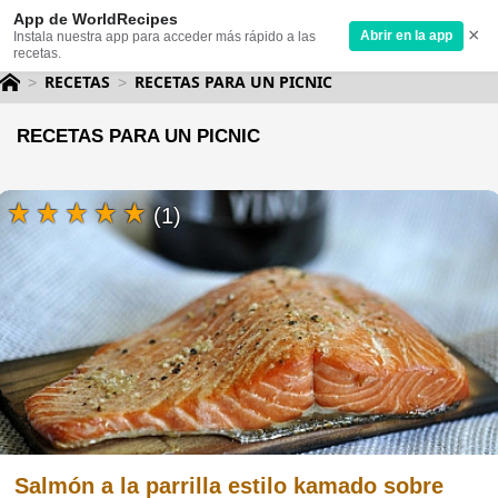
App de WorldRecipes
×
Abrir en la app
Instala nuestra app para acceder más rápido a las
recetas.
RECETAS
RECETAS PARA UN PICNIC
RECETAS PARA UN PICNIC
(1)
Salmón a la parrilla estilo kamado sobre