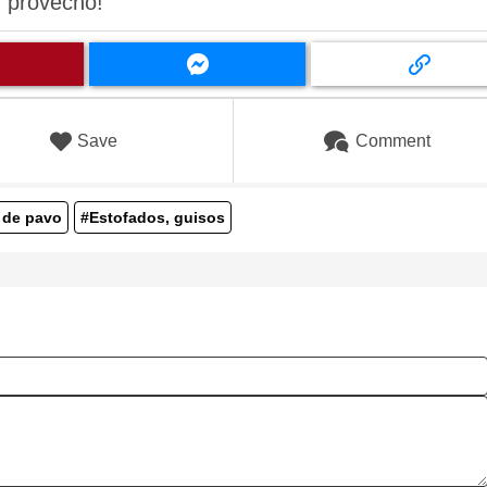
n provecho!
Save
Comment
 de pavo
#Estofados, guisos