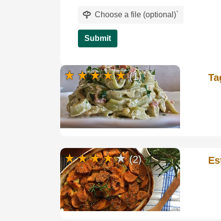
Choose a file (optional)
`
Submit
(1)
Ta
(2)
Es