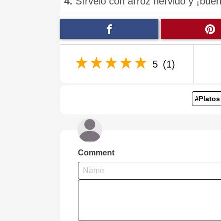
4.
Sírvelo con arroz hervido y ¡bue
5
(1)
#Platos
Comment