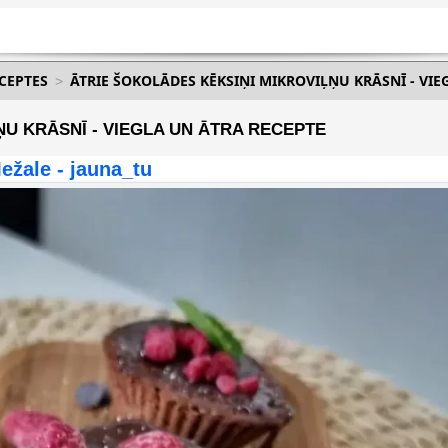
ECEPTES
ĀTRIE ŠOKOLĀDES KĒKSIŅI MIKROVIĻŅU KRĀSNĪ - VIE
U KRĀSNĪ - VIEGLA UN ĀTRA RECEPTE
ežale - jauna_tu