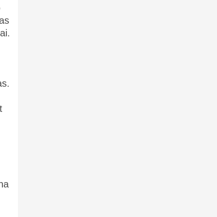
b
šas
ai.
as.
t
ena