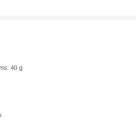
ms: 40 g
s