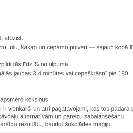
j atdzist.
rtu, olu, kakao un cepamo pulveri — sajauc kopā l
ildi tās līdz ¾ no tilpuma.
ālās jaudas 3-4 minūtes vai cepeškrāsnī pie 180
 apsmērē keksiņus.
 ir vienkārši un ātri pagatavojami, kas tos padara 
sastāvdaļu alternatīvām un pareizu sabalansēšanu
aršīgu rezultātu, baudot šokolādes maģiju.