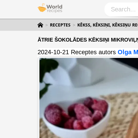
RECEPTES
KĒKSS, KĒKSIŅI, KĒKSIŅU R
ĀTRIE ŠOKOLĀDES KĒKSIŅI MIKROVIĻŅ
2024-10-21 Receptes autors
Olga M