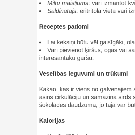
Miltu maisījums
: vari izmantot kv
Saldinātājs
: eritritola vietā var
Receptes padomi
Lai keksiņi būtu vēl gaisīgāki, ol
Vari pievienot ķiršus, ogas vai sa
interesantāku garšu.
Veselības ieguvumi un trūkumi
Kakao, kas ir viens no galvenajiem 
asins cirkulāciju un samazina sird
šokolādes daudzuma, jo tajā var bū
Kalorijas