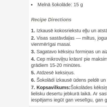
Melnā šokolāde: 15 g
Recipe Directions
1.
Izkausē kokosriekstu eļļu un atstā
2.
Visas sastāvdaļas — miltus, jogu
vienmērīgai masai.
3.
Sagatavo kēksiņu formiņas un aizp
4.
Cep mikroviļņu krāsnī pie maksim
grādiem 15-20 minūtes.
5.
Atdzesē keksiņus.
6.
Šokolādi izkausē ūdens peldē un
7.
Kopsavilkums:
Šokolādes kēksiņi
lielisku desertu jebkurā laikā. Ar 
iespējams iegūt gan veselīgu, gan g