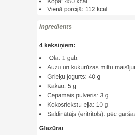
Kopā: 450 kcal
Vienā porcijā: 112 kcal
Ingredients
4 keksiņiem:
Ola: 1 gab.
Auzu un kukurūzas miltu maisīju
Grieķu jogurts: 40 g
Kakao: 5 g
Cepamais pulveris: 3 g
Kokosriekstu eļļa: 10 g
Saldinātājs (eritritols): pēc garša
Glazūrai