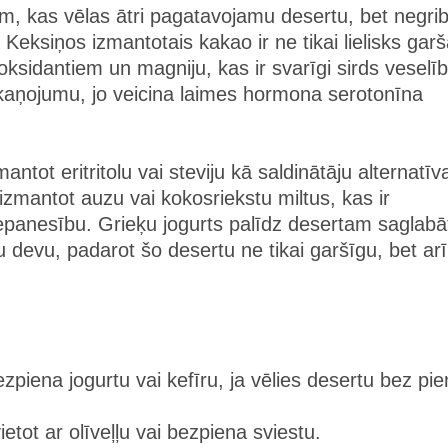
iem, kas vēlas ātri pagatavojamu desertu, bet negri
 Keksiņos izmantotais kakao ir ne tikai lielisks gar
ioksidantiem un magniju, kas ir svarīgi sirds veselīb
skaņojumu, jo veicina laimes hormona serotonīna
antot eritritolu vai steviju kā saldinātāju alternatīv
 izmantot auzu vai kokosriekstu miltus, kas ir
nepanesību. Grieķu jogurts palīdz desertam saglabā
devu, padarot šo desertu ne tikai garšīgu, bet arī
bezpiena jogurtu vai kefīru, ja vēlies desertu bez pi
ietot ar olīveļļu vai bezpiena sviestu.