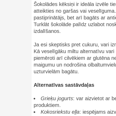
Šokolādes kēksiņi ir ideāla izvēle t
atteikties no garšas vai veselīguma.
pastiprinātājs, bet arī bagāts ar ant
Turklāt šokolāde palīdz uzlabot no
izdalīšanos.
Ja esi skeptisks pret cukuru, vari izm
Kā veselīgāku miltu alternatīvu vari
piemēroti arī cilvēkiem ar glutēna 
maigumu un nodrošina olbaltumvielu 
uzturvielām bagātu.
Alternatīvas sastāvdaļas
Grieķu jogurts
: var aizvietot ar 
produktiem.
Kokosriekstu eļļa
: iespējams aizv