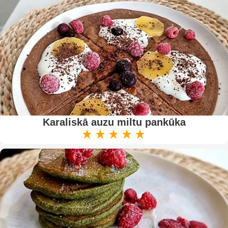
Karaliskā auzu miltu pankūka