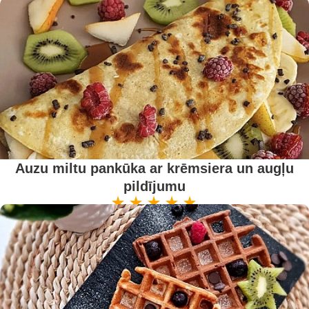
Auzu miltu pankūka ar krēmsiera un augļu
pildījumu