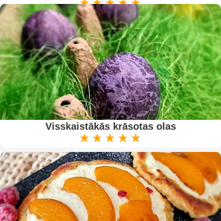
Visskaistākās krāsotas olas