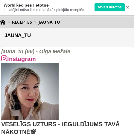
WorldRecipes lietotne
×
Atvērt lietotnē
Instalējiet mūsu lietotni, lai ātrāk piekļūtu receptēm.
RECEPTES
JAUNA_TU
JAUNA_TU
jauna_tu (66) - Olga Mežale
Instagram
VESELĪGS UZTURS - IEGULDĪJUMS TAVĀ
NĀKOTNĒ💯