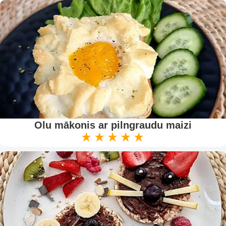
Olu mākonis ar pilngraudu maizi