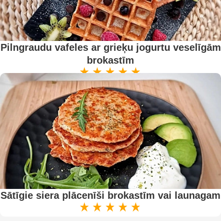
Pilngraudu vafeles ar grieķu jogurtu veselīgām
brokastīm
Sātīgie siera plācenīši brokastīm vai launagam