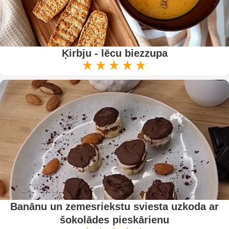
Ķirbju - lēcu biezzupa
Banānu un zemesriekstu sviesta uzkoda ar
šokolādes pieskārienu