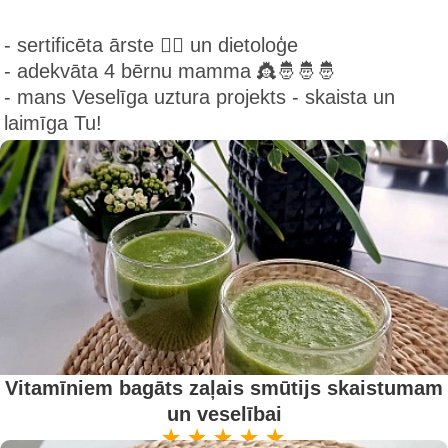
- sertificēta ārste 👩‍⚕️ un dietoloģe
- adekvāta 4 bērnu mamma 👸🤴🤴🤴
- mans Veselīga uztura projekts - skaista un
laimīga Tu!
Vitamīniem bagāts zaļais smūtijs skaistumam
un veselībai