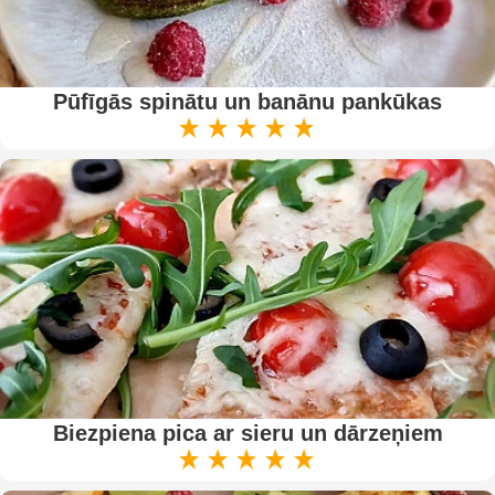
Pūfīgās spinātu un banānu pankūkas
Biezpiena pica ar sieru un dārzeņiem