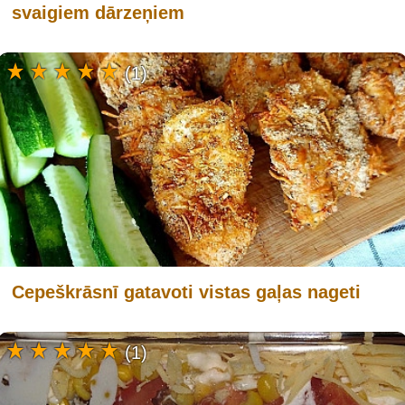
svaigiem dārzeņiem
(1)
Cepeškrāsnī gatavoti vistas gaļas nageti
(1)