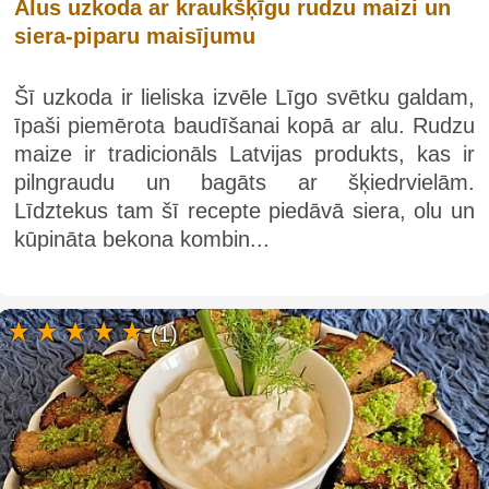
Alus uzkoda ar kraukšķīgu rudzu maizi un
siera-piparu maisījumu
Šī uzkoda ir lieliska izvēle Līgo svētku galdam,
īpaši piemērota baudīšanai kopā ar alu. Rudzu
maize ir tradicionāls Latvijas produkts, kas ir
pilngraudu un bagāts ar šķiedrvielām.
Līdztekus tam šī recepte piedāvā siera, olu un
kūpināta bekona kombin...
(1)