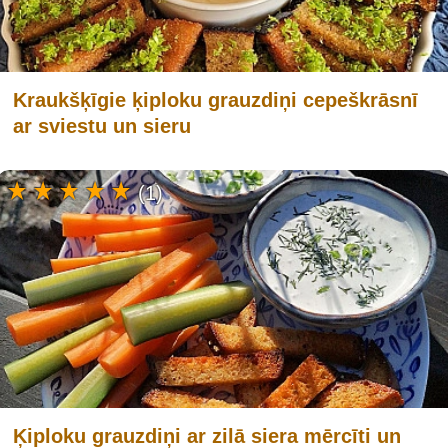
Kraukšķīgie ķiploku grauzdiņi cepeškrāsnī
ar sviestu un sieru
(1)
Ķiploku grauzdiņi ar zilā siera mērcīti un