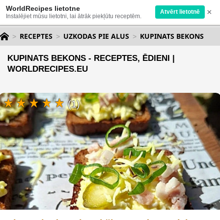
WorldRecipes lietotne
×
Atvērt lietotnē
Instalējiet mūsu lietotni, lai ātrāk piekļūtu receptēm.
RECEPTES
UZKODAS PIE ALUS
KUPINATS BEKONS
KUPINATS BEKONS - RECEPTES, ĒDIENI |
WORLDRECIPES.EU
(1)