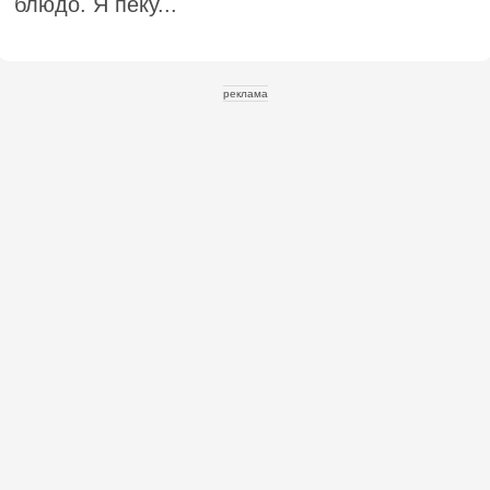
блюдо. Я пеку...
реклама