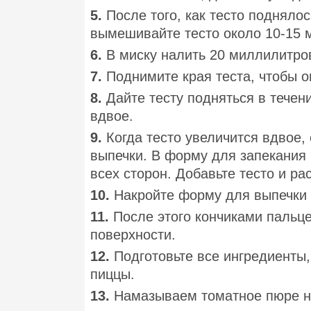
5.
После того, как тесто подняло
вымешивайте тесто около 10-15 м
6.
В миску налить 20 миллилитров
7.
Поднимите края теста, чтобы 
8.
Дайте тесту подняться в течен
вдвое.
9.
Когда тесто увеличится вдвое,
выпечки. В форму для запекания 
всех сторон. Добавьте тесто и рас
10.
Накройте форму для выпечки и
11.
После этого кончиками пальце
поверхности.
12.
Подготовьте все ингредиенты
пиццы.
13.
Намазываем томатное пюре на