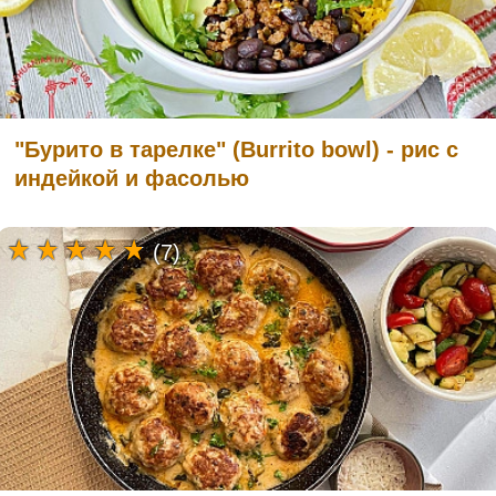
"Бурито в тарелке" (Burrito bowl) - рис с
индейкой и фасолью
(7)