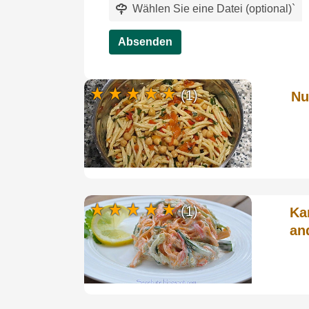
Wählen Sie eine Datei (optional)
`
Absenden
(1)
Nu
(1)
Ka
an