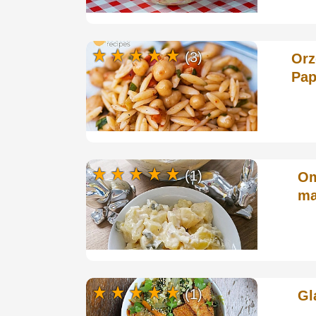
(3)
Orz
Pap
(1)
Om
ma
(1)
Gl