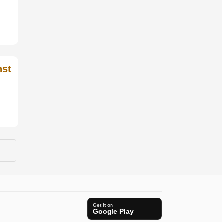
nst
Get it on
Google Play