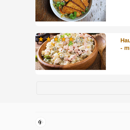
(1)
Hau
- m