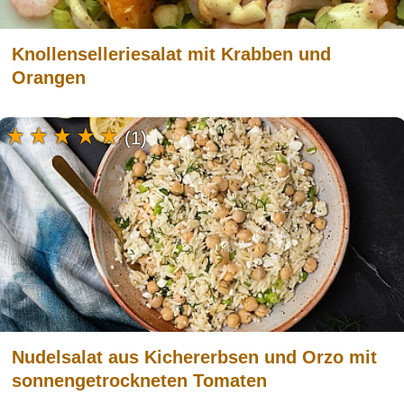
Knollenselleriesalat mit Krabben und
Orangen
(1)
Nudelsalat aus Kichererbsen und Orzo mit
sonnengetrockneten Tomaten