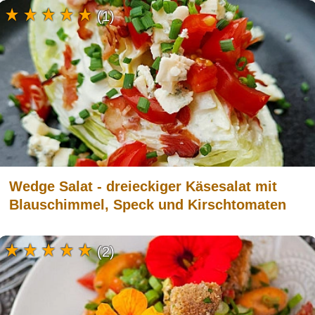
(1)
Wedge Salat - dreieckiger Käsesalat mit
Blauschimmel, Speck und Kirschtomaten
(2)