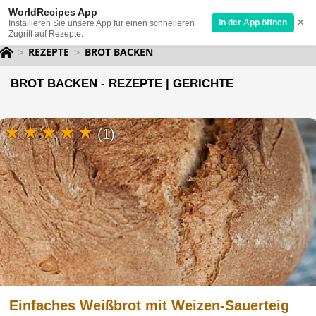
WorldRecipes App
×
In der App öffnen
Installieren Sie unsere App für einen schnelleren
Zugriff auf Rezepte.
REZEPTE
BROT BACKEN
BROT BACKEN - REZEPTE | GERICHTE
(1)
Einfaches Weißbrot mit Weizen-Sauerteig