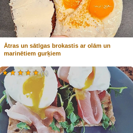
Ātras un sātīgas brokastis ar olām un
marinētiem gurķiem
(1)