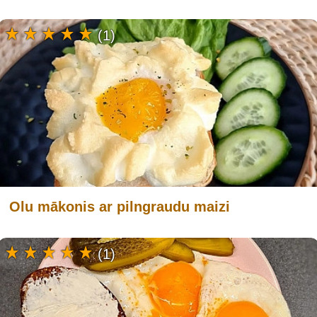
(1)
Olu mākonis ar pilngraudu maizi
(1)