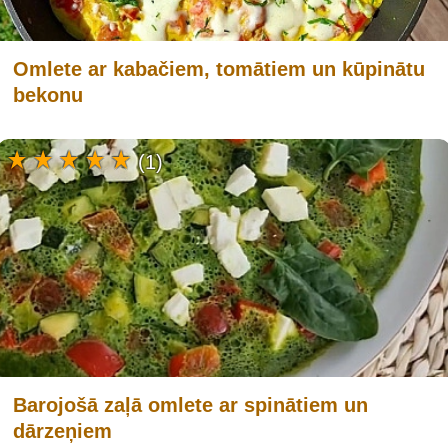
Omlete ar kabačiem, tomātiem un kūpinātu
bekonu
(1)
Barojošā zaļā omlete ar spinātiem un
dārzeņiem