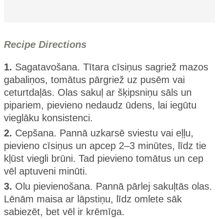
Recipe Directions
1.
Sagatavošana. Tītara cīsiņus sagriež mazos
gabaliņos, tomātus pārgriež uz pusēm vai
ceturtdaļās. Olas sakuļ ar šķipsniņu sāls un
pipariem, pievieno nedaudz ūdens, lai iegūtu
vieglāku konsistenci.
2.
Cepšana. Pannā uzkarsē sviestu vai eļļu,
pievieno cīsiņus un apcep 2–3 minūtes, līdz tie
kļūst viegli brūni. Tad pievieno tomātus un cep
vēl aptuveni minūti.
3.
Olu pievienošana. Pannā pārlej sakuļtās olas.
Lēnām maisa ar lāpstiņu, līdz omlete sāk
sabiezēt, bet vēl ir krēmīga.