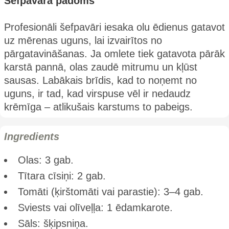
Šefpavāra padoms
Profesionāli šefpavāri iesaka olu ēdienus gatavot
uz mērenas uguns, lai izvairītos no
pārgatavināšanas. Ja omlete tiek gatavota pārāk
karstā pannā, olas zaudē mitrumu un kļūst
sausas. Labākais brīdis, kad to noņemt no
uguns, ir tad, kad virspuse vēl ir nedaudz
krēmīga – atlikušais karstums to pabeigs.
Ingredients
Olas: 3 gab.
Tītara cīsiņi: 2 gab.
Tomāti (ķirštomāti vai parastie): 3–4 gab.
Sviests vai olīveļļa: 1 ēdamkarote.
Sāls: šķipsniņa.