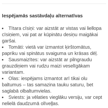
Iespējamās sastāvdaļu alternatīvas
Tītara cīsiņi: var aizstāt ar vistas vai liellopa
cīsiņiem, vai pat ar kūpinātu desiņu maigākai
garšai.
Tomāti: vietā var izmantot ķirštomātus,
papriku vai spinātus svaiguma un krāsas dēļ.
Sausmaizītes: var aizstāt ar pilngraudu
grauzdiņiem vai rudzu maizi veselīgākam
variantam.
Olas: iespējams izmantot arī tikai olu
baltumus – tas samazina tauku saturu, bet
saglabā olbaltumvielas.
Sviests: ja vēlaties vieglāku versiju, var cept
nelielā daudzumā olīveļļas.