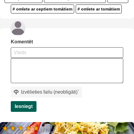
# omlete ar ceptiem tomātiem
# omlete ar tomātiem
Komentēt
Izvēlieties failu (neobligāti)
`
Iesniegt
(1)