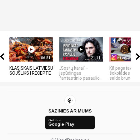
06:51
21:11
KLASISKAIS LATVIEŠU
„Sostų karai" -
Kā pagatavot
SOJŠLIKS | RECEPTE
įspūdingas
šokolādes desu
fantastinio pasaulio...
saldo bruneti
SAZINIES AR MUMS
Get it on
Google Play
© WorldRecipes.eu