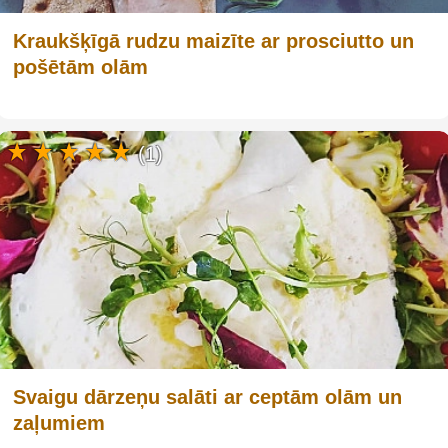
Kraukšķīgā rudzu maizīte ar prosciutto un
pošētām olām
(1)
Svaigu dārzeņu salāti ar ceptām olām un
zaļumiem