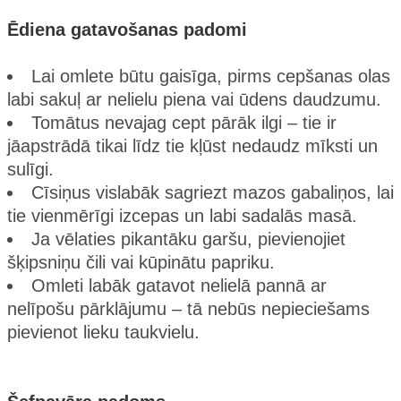
Ēdiena gatavošanas padomi
Lai omlete būtu gaisīga, pirms cepšanas olas
labi sakuļ ar nelielu piena vai ūdens daudzumu.
Tomātus nevajag cept pārāk ilgi – tie ir
jāapstrādā tikai līdz tie kļūst nedaudz mīksti un
sulīgi.
Cīsiņus vislabāk sagriezt mazos gabaliņos, lai
tie vienmērīgi izcepas un labi sadalās masā.
Ja vēlaties pikantāku garšu, pievienojiet
šķipsniņu čili vai kūpinātu papriku.
Omleti labāk gatavot nelielā pannā ar
nelīpošu pārklājumu – tā nebūs nepieciešams
pievienot lieku taukvielu.