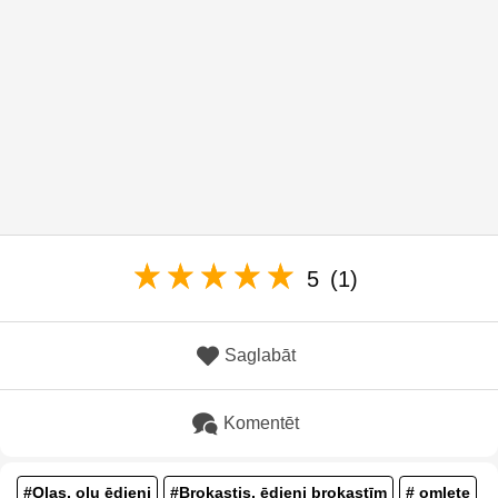
5
(1)
Saglabāt
Komentēt
#Olas, olu ēdieni
#Brokastis, ēdieni brokastīm
# omlete