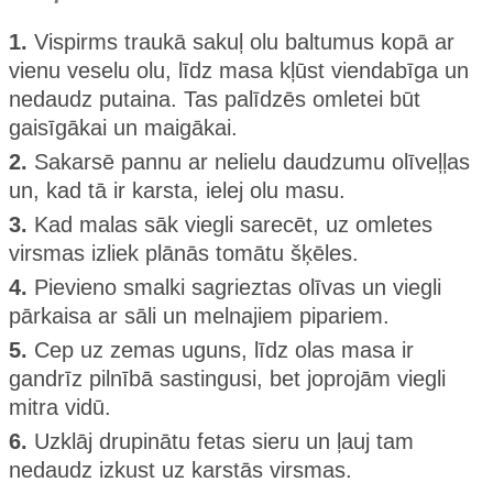
1.
Vispirms traukā sakuļ olu baltumus kopā ar
vienu veselu olu, līdz masa kļūst viendabīga un
nedaudz putaina. Tas palīdzēs omletei būt
gaisīgākai un maigākai.
2.
Sakarsē pannu ar nelielu daudzumu olīveļļas
un, kad tā ir karsta, ielej olu masu.
3.
Kad malas sāk viegli sarecēt, uz omletes
virsmas izliek plānās tomātu šķēles.
4.
Pievieno smalki sagrieztas olīvas un viegli
pārkaisa ar sāli un melnajiem pipariem.
5.
Cep uz zemas uguns, līdz olas masa ir
gandrīz pilnībā sastingusi, bet joprojām viegli
mitra vidū.
6.
Uzklāj drupinātu fetas sieru un ļauj tam
nedaudz izkust uz karstās virsmas.