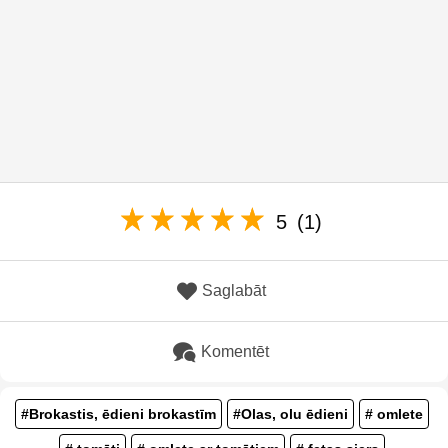
5
(1)
Saglabāt
Komentēt
#Brokastis, ēdieni brokastīm
#Olas, olu ēdieni
# omlete