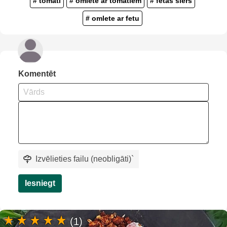
# tomāti
# omlete ar tomātiem
# fetas siers
# omlete ar fetu
Komentēt
Izvēlieties failu (neobligāti)
`
Iesniegt
(1)