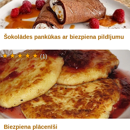
Šokolādes pankūkas ar biezpiena pildījumu
(1)
Biezpiena plācenīši