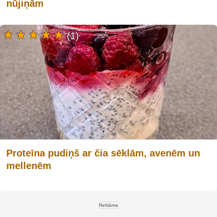
nūjiņām
(1)
Proteīna pudiņš ar čia sēklām, avenēm un
mellenēm
Reklāma