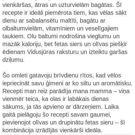
vienkāršas, ātras un uzturvielām bagātas. Šī
recepte ir ideāli piemērota tiem, kas vēlas sākt
dienu ar sabalansētu maltīti, bagātu ar
olbaltumvielām, vitamīniem un veselīgajiem
taukiem. Olu baltumi nodrošina vieglumu un
mazāk kaloriju, bet fetas siers un olīvas piešķir
ēdienam Vidusjūras raksturu un izteiktu garšas
dziļumu.
Šo omleti gatavoju brīvdienu rītos, kad vēlos
iepriecināt savu ģimeni ar ko siltu un aromātisku.
Recepti man reiz parādīja mana mamma – viņa
vienmēr teica, ka olas ir labākais dienas
sākums, ja tās apvieno ar dārzeņiem. Laika
gaitā pielāgoju šo recepti savam gaumei,
pievienojot olīvas un drupinātu fetas sieru – šī
kombinācija izrādījās vienkārši ideāla.