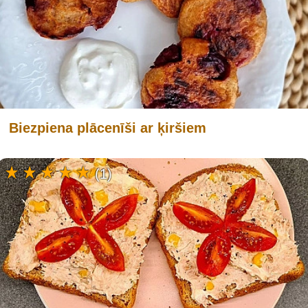
Biezpiena plācenīši ar ķiršiem
(1)