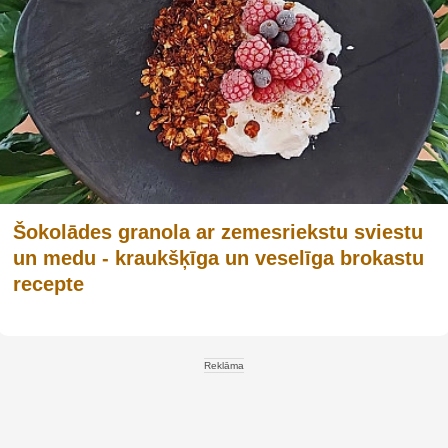
Šokolādes granola ar zemesriekstu sviestu
un medu - kraukšķīga un veselīga brokastu
recepte
Reklāma