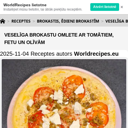
WorldRecipes lietotne
×
Atvērt lietotnē
Instalējiet mūsu lietotni, lai ātrāk piekļūtu receptēm.
RECEPTES
BROKASTIS, ĒDIENI BROKASTĪM
VESELĪGA 
VESELĪGA BROKASTU OMLETE AR TOMĀTIEM,
FETU UN OLĪVĀM
2025-11-04 Receptes autors
Worldrecipes.eu