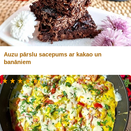
Auzu pārslu sacepums ar kakao un
banāniem
(1)