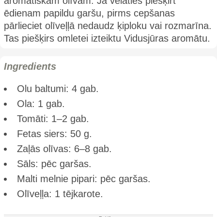
aromātiskām olīvām. Ja vēlaties piešķirt
ēdienam papildu garšu, pirms cepšanas
pārlieciet olīveļļā nedaudz ķiploku vai rozmarīna.
Tas piešķirs omletei izteiktu Vidusjūras aromātu.
Ingredients
Olu baltumi: 4 gab.
Ola: 1 gab.
Tomāti: 1–2 gab.
Fetas siers: 50 g.
Zaļās olīvas: 6–8 gab.
Sāls: pēc garšas.
Malti melnie pipari: pēc garšas.
Olīveļļa: 1 tējkarote.