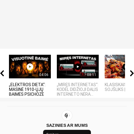
04:06
08:11
„ELEKTROS DIETA“:
„MIRĘS INTERNETAS“:
KLASISKAIS LA
MASINĖ 1910-ŲJŲ
KODĖL DIDŽIOJI DALIS
SOJŠLIKS | RE
BAIMĖS PSICHOZĖ
INTERNETO NĖRA...
SAZINIES AR MUMS