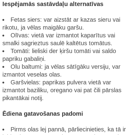
Iespējamās sastāvdaļu alternatīvas
Fetas siers: var aizstāt ar kazas sieru vai
rikotu, ja vēlas maigāku garšu.
Olīvas: vietā var izmantot kaparītus vai
smalki sagrieztus saulē kaltētus tomātus.
Tomāti: lieliski der ķiršu tomāti vai saldo
papriku gabaliņi.
Olu baltumi: ja vēlas sātīgāku versiju, var
izmantot veselas olas.
Garšvielas: paprikas pulvera vietā var
izmantot baziliku, oregano vai pat čili pārslas
pikantākai notij.
Ēdiena gatavošanas padomi
Pirms olas lej pannā, pārliecinieties, ka tā ir