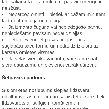
labi sakarsēta – tā omlete cepas vienmērīgi un
neizžūst.
Nepārcep omleti – pietiek ar dažām minūtēm,
lai tā būtu maiga un gaisīga.
Ja izmanto čuguna vai nepiedegošo pannu,
nepieciešams pavisam nedaudz eļļas.
Fetu pievienojiet pašās beigās, lai tā
saglabātu savu formu un nedaudz izkustu uz
karstās omletes virsmas.
Ja vēlas vieglāku variantu, var samazināt
siera daudzumu un pievienot vairāk dārzeņu.
Šefpavāra padoms
Šīs omletes noslēpums slēpjas līdzsvarā –
olbaltumvielas no olām un sāļais fetas siers tiek
līdzsvarots ar sulīgiem tomātiem un