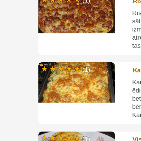
(1)
Rī
Rī
sā
izm
atr
tas
(1)
Ka
Ka
ēd
be
bē
Kar
(1)
Vi