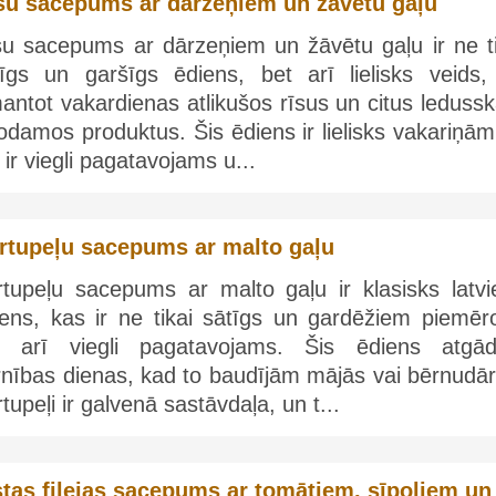
su sacepums ar dārzeņiem un žāvētu gaļu
su sacepums ar dārzeņiem un žāvētu gaļu ir ne ti
tīgs un garšīgs ēdiens, bet arī lielisks veids,
antot vakardienas atlikušos rīsus un citus leduss
odamos produktus. Šis ēdiens ir lielisks vakariņām
 ir viegli pagatavojams u...
rtupeļu sacepums ar malto gaļu
rtupeļu sacepums ar malto gaļu ir klasisks latvi
iens, kas ir ne tikai sātīgs un gardēžiem piemēro
t arī viegli pagatavojams. Šis ēdiens atgād
rnības dienas, kad to baudījām mājās vai bērnudār
tupeļi ir galvenā sastāvdaļa, un t...
stas filejas sacepums ar tomātiem, sīpoliem un