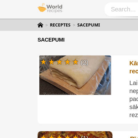
RECEPTES
SACEPUMI
SACEPUMI
(2)
Kā
re
La
ne
pac
sā
rez