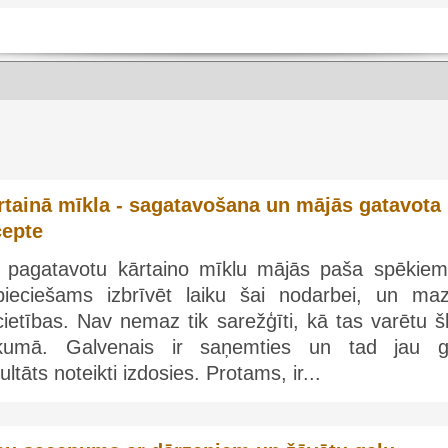
rtainā mīkla - sagatavošana un mājās gatavota
cepte
i pagatavotu kārtaino mīklu mājās paša spēkiem,
pieciešams izbrīvēt laiku šai nodarbei, un mazl
ietības. Nav nemaz tik sarežģīti, kā tas varētu š
kumā. Galvenais ir saņemties un tad jau g
ultāts noteikti izdosies. Protams, ir...