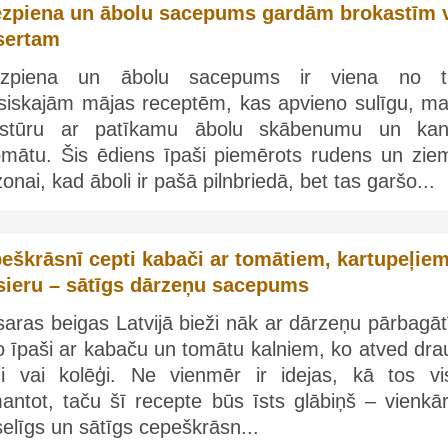
ezpiena un ābolu sacepums gardām brokastīm 
sertam
ezpiena un ābolu sacepums ir viena no 
asiskajām mājas receptēm, kas apvieno sulīgu, ma
kstūru ar patīkamu ābolu skābenumu un kan
omātu. Šis ēdiens īpaši piemērots rudens un zie
onai, kad āboli ir pašā pilnbriedā, bet tas garšo...
eškrāsnī cepti kabači ar tomātiem, kartupeļie
sieru – sātīgs dārzeņu sacepums
aras beigas Latvijā bieži nāk ar dārzeņu pārbagāt
o īpaši ar kabaču un tomātu kalniem, ko atved dra
di vai kolēģi. Ne vienmēr ir idejas, kā tos vi
antot, taču šī recepte būs īsts glābiņš – vienkār
elīgs un sātīgs cepeškrāsn...