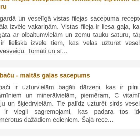
eru
gardā un veselīgā vistas filejas sacepuma recepte
āla izvēle vakariņām. Vistas fileja ir liesa gaļa, ka
gāta ar olbaltumvielām un zemu tauku saturu, tā
 ir lieliska izvēle tiem, kas vēlas uzturēt vesel
vesveidu. Tomāti un sī...
baču - maltās gaļas sacepums
bači ir uzturvielām bagāti dārzeņi, kas ir pilni
tamīniem un minerālvielām, piemēram, C vitamī
iju un šķiedrvielām. Tie palīdz uzturēt sirds vese
 ir viegli sagremojami, kas padara tos ide
emērotus dažādiem ēdieniem. Šajā rece...