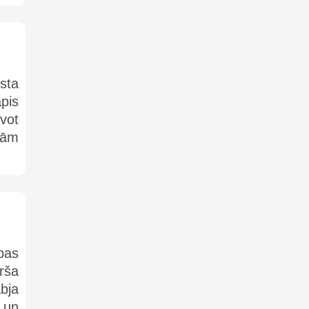
sta
apis
vot
ļām
ibas
arša
bja
 un