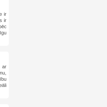
 ir
s ir
pēc
īgu
 ar
nu,
lību
āli