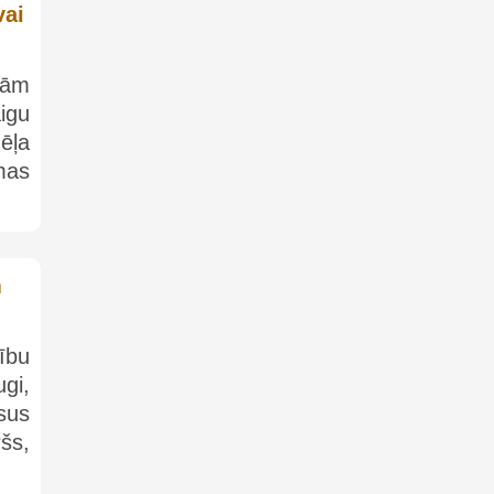
vai
tām
igu
ēļa
mas
m
ību
ugi,
sus
šs,