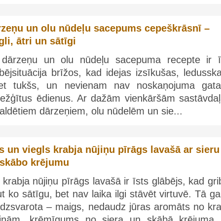
rzeņu un olu nūdeļu sacepums cepeškrāsnī –
gli, ātri un sātīgi
 dārzeņu un olu nūdeļu sacepuma recepte ir ī
bējsituācija brīžos, kad idejas izsīkušas, ledussk
iet tukšs, un nevienam nav noskaņojuma gata
režģītus ēdienus. Ar dažām vienkāršām sastāvda
aldētiem dārzeņiem, olu nūdelēm un sie...
s un viegls krabja nūjiņu pīrāgs lavašā ar sieru
 skābo krējumu
 krabja nūjiņu pīrāgs lavašā ir īsts glābējs, kad gr
t ko sātīgu, bet nav laika ilgi stāvēt virtuvē. Tā g
līdzsvarota – maigs, nedaudz jūras aromāts no kra
jiņām, krēmīgums no siera un skābā krējuma,