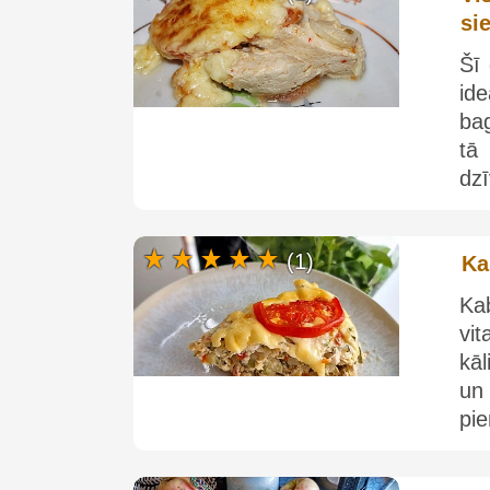
si
Šī 
ide
ba
tā
dzī
(1)
Ka
Ka
vi
kāl
un
pi