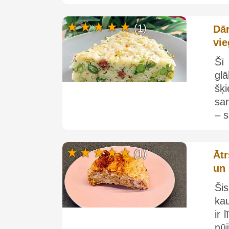
(1)
Dā
vie
Šī
glā
šķ
sa
– s
(1)
Ātr
un
Šis
kau
ir 
nū