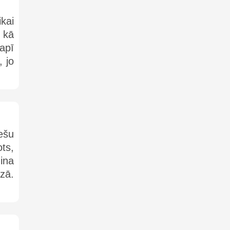
kai
 kā
kapī
, jo
ešu
ts,
ina
zā.