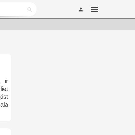
 ir
iet
ķist
ala