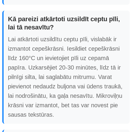
Kā pareizi atkārtoti uzsildīt ceptu pīli,
lai tā nesavītu?
Lai atkārtoti uzsildītu ceptu pīli, vislabāk ir
izmantot cepeškrāsni. Iesildiet cepeškrāsni
līdz 160°C un ievietojiet pīli uz cepamā
papīra. Uzkarsējiet 20-30 minūtes, līdz tā ir
pilnīgi silta, lai saglabātu mitrumu. Varat
pievienot nedaudz buljona vai ūdens traukā,
lai nodrošinātu, ka gaļa nesavītu. Mikroviļņu
krāsni var izmantot, bet tas var novest pie
sausas tekstūras.