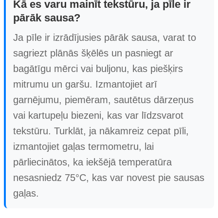
Kā es varu mainīt tekstūru, ja pīle ir
pārāk sausa?
Ja pīle ir izrādījusies pārāk sausa, varat to
sagriezt plānās šķēlēs un pasniegt ar
bagātīgu mērci vai buljonu, kas piešķirs
mitrumu un garšu. Izmantojiet arī
garnējumu, piemēram, sautētus dārzeņus
vai kartupeļu biezeni, kas var līdzsvarot
tekstūru. Turklāt, ja nākamreiz cepat pīli,
izmantojiet gaļas termometru, lai
pārliecinātos, ka iekšējā temperatūra
nesasniedz 75°C, kas var novest pie sausas
gaļas.