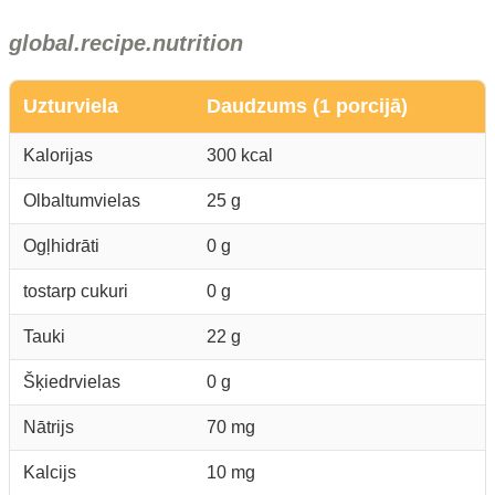
global.recipe.nutrition
Uzturviela
Daudzums (1 porcijā)
Kalorijas
300 kcal
Olbaltumvielas
25 g
Ogļhidrāti
0 g
tostarp cukuri
0 g
Tauki
22 g
Šķiedrvielas
0 g
Nātrijs
70 mg
Kalcijs
10 mg