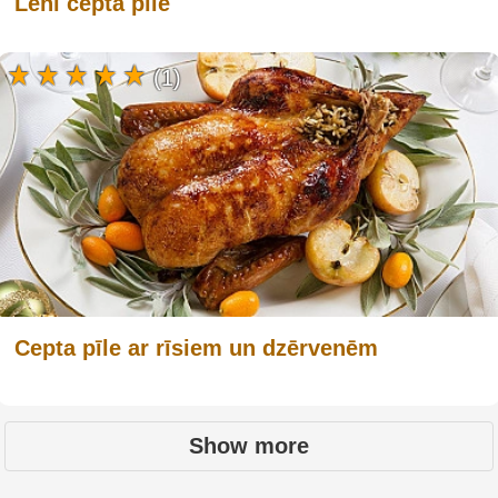
Lēni cepta pīle
(1)
Cepta pīle ar rīsiem un dzērvenēm
Show more