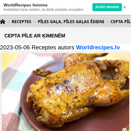
WorldRecipes lietotne
×
Atvērt lietotnē
Instalējiet mūsu lietotni, lai ātrāk piekļūtu receptēm.
RECEPTES
PĪLES GAĻA, PĪLES GAĻAS ĒDIENI
CEPTA PĪ
CEPTA PĪLE AR ĶIMENĒM
2023-05-06 Receptes autors
Worldrecipes.lv