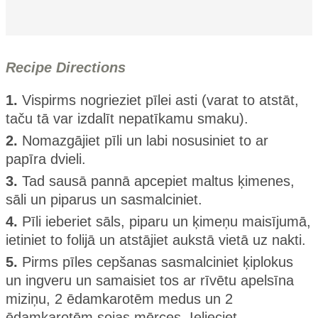
Recipe Directions
1.
Vispirms nogrieziet pīlei asti (varat to atstāt,
taču tā var izdalīt nepatīkamu smaku).
2.
Nomazgājiet pīli un labi nosusiniet to ar
papīra dvieli.
3.
Tad sausā pannā apcepiet maltus ķimenes,
sāli un piparus un sasmalciniet.
4.
Pīli ieberiet sāls, piparu un ķimeņu maisījumā,
ietiniet to folijā un atstājiet aukstā vietā uz nakti.
5.
Pirms pīles cepšanas sasmalciniet ķiplokus
un ingveru un samaisiet tos ar rīvētu apelsīna
miziņu, 2 ēdamkarotēm medus un 2
ēdamkarotēm sojas mērces. Ielieciet