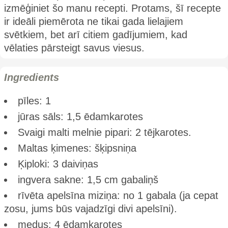
izmēģiniet šo manu recepti. Protams, šī recepte
ir ideāli piemērota ne tikai gada lielajiem
svētkiem, bet arī citiem gadījumiem, kad
vēlaties pārsteigt savus viesus.
Ingredients
pīles: 1
jūras sāls: 1,5 ēdamkarotes
Svaigi malti melnie pipari: 2 tējkarotes.
Maltas ķimenes: šķipsniņa
Ķiploki: 3 daiviņas
ingvera sakne: 1,5 cm gabaliņš
rīvēta apelsīna miziņa: no 1 gabala (ja cepat
zosu, jums būs vajadzīgi divi apelsīni).
medus: 4 ēdamkarotes