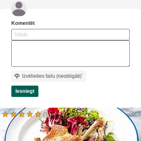
Komentēt
Izvēlieties failu (neobligāti)
`
Iesniegt
(1)