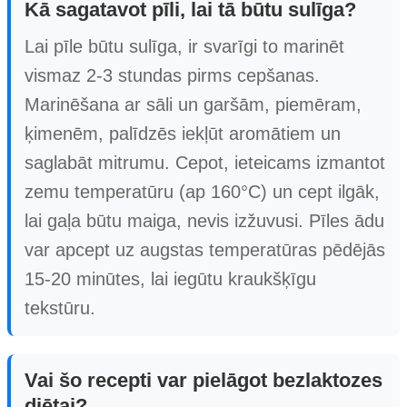
Kā sagatavot pīli, lai tā būtu sulīga?
Lai pīle būtu sulīga, ir svarīgi to marinēt
vismaz 2-3 stundas pirms cepšanas.
Marinēšana ar sāli un garšām, piemēram,
ķimenēm, palīdzēs iekļūt aromātiem un
saglabāt mitrumu. Cepot, ieteicams izmantot
zemu temperatūru (ap 160°C) un cept ilgāk,
lai gaļa būtu maiga, nevis izžuvusi. Pīles ādu
var apcept uz augstas temperatūras pēdējās
15-20 minūtes, lai iegūtu kraukšķīgu
tekstūru.
Vai šo recepti var pielāgot bezlaktozes
diētai?