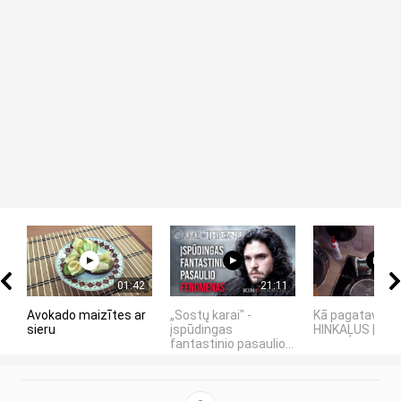
01:42
21:11
Avokado maizītes ar
„Sostų karai" -
Kā pagatavot
sieru
įspūdingas
HINKAĻUS | Re
fantastinio pasaulio...