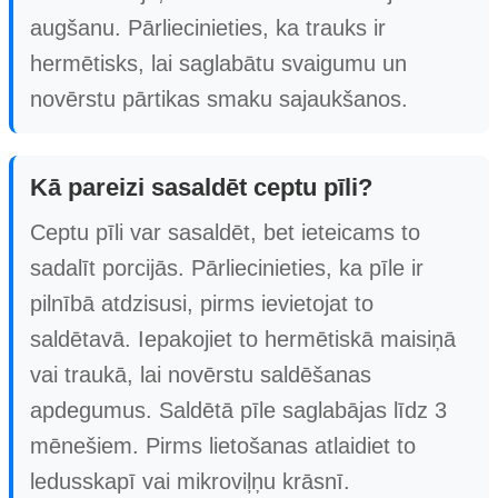
augšanu. Pārliecinieties, ka trauks ir
hermētisks, lai saglabātu svaigumu un
novērstu pārtikas smaku sajaukšanos.
Kā pareizi sasaldēt ceptu pīli?
Ceptu pīli var sasaldēt, bet ieteicams to
sadalīt porcijās. Pārliecinieties, ka pīle ir
pilnībā atdzisusi, pirms ievietojat to
saldētavā. Iepakojiet to hermētiskā maisiņā
vai traukā, lai novērstu saldēšanas
apdegumus. Saldētā pīle saglabājas līdz 3
mēnešiem. Pirms lietošanas atlaidiet to
ledusskapī vai mikroviļņu krāsnī.