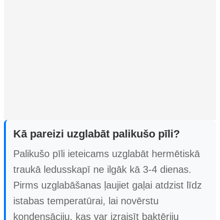
Kā pareizi uzglabāt palikušo pīli?
Palikušo pīli ieteicams uzglabāt hermētiskā
traukā ledusskapī ne ilgāk kā 3-4 dienas.
Pirms uzglabāšanas ļaujiet gaļai atdzist līdz
istabas temperatūrai, lai novērstu
kondensāciju, kas var izraisīt baktēriju