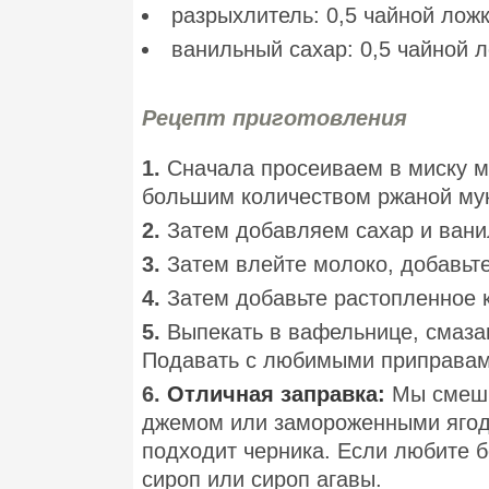
разрыхлитель: 0,5 чайной лож
ванильный сахар: 0,5 чайной л
Рецепт приготовления
1.
Сначала просеиваем в миску му
большим количеством ржаной мук
2.
Затем добавляем сахар и ван
3.
Затем влейте молоко, добавьт
4.
Затем добавьте растопленное 
5.
Выпекать в вафельнице, смаза
Подавать с любимыми приправам
6.
Отличная заправка:
Мы смеш
джемом или замороженными ягод
подходит черника. Если любите б
сироп или сироп агавы.