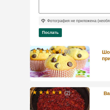
Фотография не приложена (необя
Послать
(9)
Шо
пр
(2)
Ва