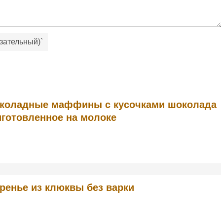
зательный)
`
коладные маффины с кусочками шоколада
иготовленное на молоке
ренье из клюквы без варки