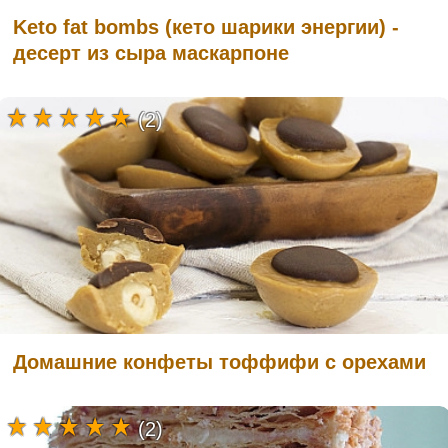
Keto fat bombs (кето шарики энергии) -
десерт из сыра маскарпоне
(2)
Домашние конфеты тоффифи с орехами
(2)