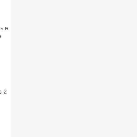
ные
о
о 2