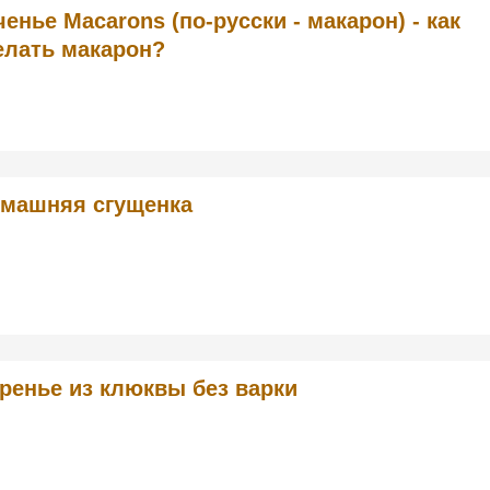
ченье Macarons (по-русски - макарон) - как
елать макарон?
машняя сгущенка
ренье из клюквы без варки