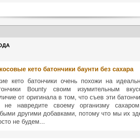
ЮДА
косовые кето батончики баунти без сахара
кие кето батончики очень похожи на идеаль
тончики Bounty своим изумительным вкус
личие от оригинала в том, что съев эти батончи
 не навредите своему организму сахаро
быми другими добавками, потому что мы их зд
осто не будем...