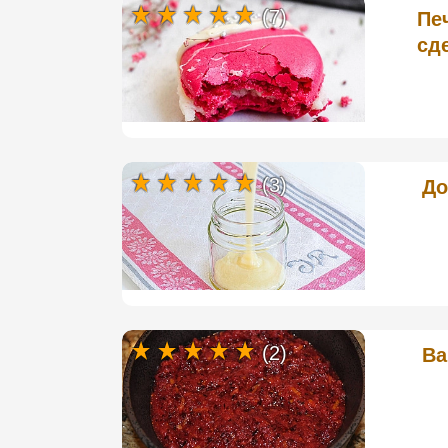
(7)
Пе
сд
(3)
До
(2)
Ва