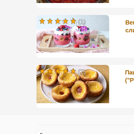
(1)
Ве
сл
(2)
Па
("P