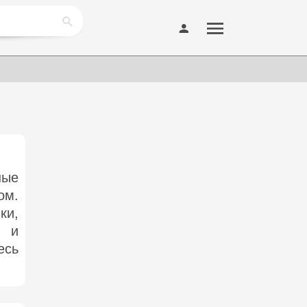
ные
ом.
ки,
м и
есь