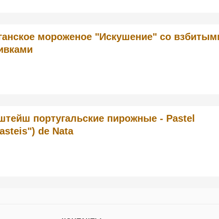
ганское мороженое "Искушение" со взбитым
ивками
штейш португальские пирожные - Pastel
asteis") de Nata