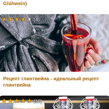
Glühwein)
(4)
Рецепт глинтвейна - идеальный рецепт
глинтвейна
(10)