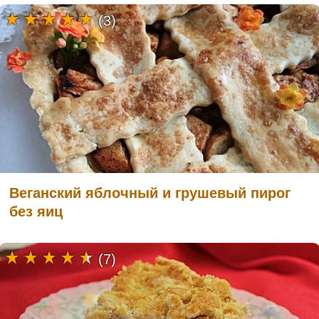
(3)
Веганский яблочный и грушевый пирог
без яиц
(7)