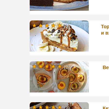
(1)
То
и 
(2)
Ве
(1)
Ке