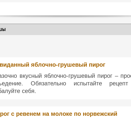
ШЫ
виданный яблочно-грушевый пирог
азочно вкусный яблочно-грушевый пирог – про
ъедение. Обязательно испытайте рецеп
балуйте себя.
рог с ревенем на молоке по норвежский