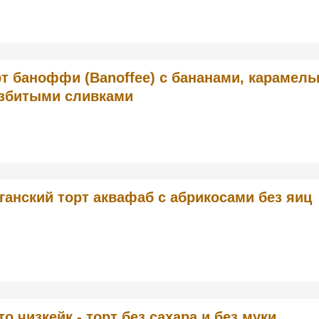
рт баноффи (Banoffee) с бананами, карамел
взбитыми сливками
ганский торт аквафаб с абрикосами без яиц
то чизкейк - торт без сахара и без муки