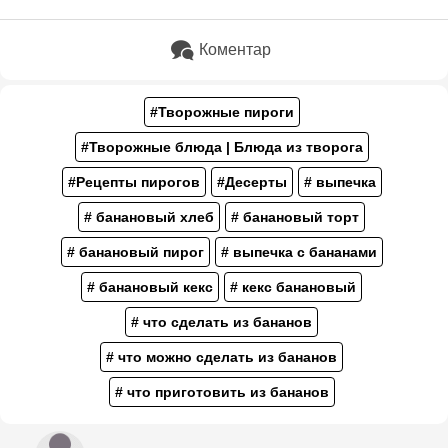
Коментар
#Творожные пироги
#Творожные блюда | Блюда из творога
#Рецепты пирогов
#Десерты
# выпечка
# банановый хлеб
# банановый торт
# банановый пирог
# выпечка с бананами
# банановый кекс
# кекс банановый
# что сделать из бананов
# что можно сделать из бананов
# что приготовить из бананов