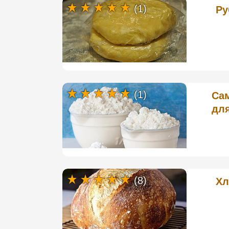
(1)
Ру
(1)
Сам
для
(8)
Хл