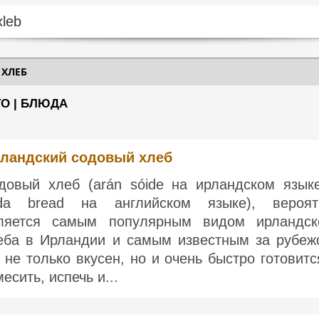
ХЛЕБ
ТО | БЛЮДА
ландский содовый хлеб
довый хлеб (arán sóide на ирландском язык
da bread на английском языке), вероят
ляется самым популярным видом ирландск
еба в Ирландии и самым известным за рубеж
 не только вкусен, но и очень быстро готовитс
есить, испечь и...