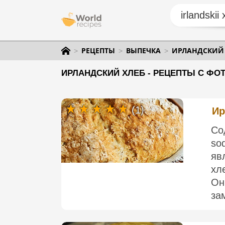
РЕЦЕПТЫ
ВЫПЕЧКА
ИРЛАНДСКИЙ 
ИРЛАНДСКИЙ ХЛЕБ - РЕЦЕПТЫ С ФО
(1)
Ир
Со
so
яв
хл
Он
зам