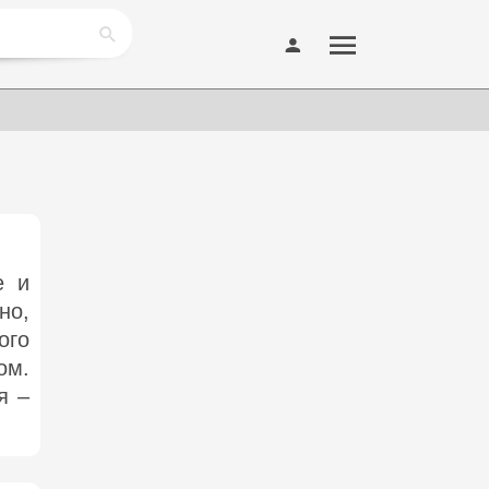
е и
но,
ого
ом.
я –