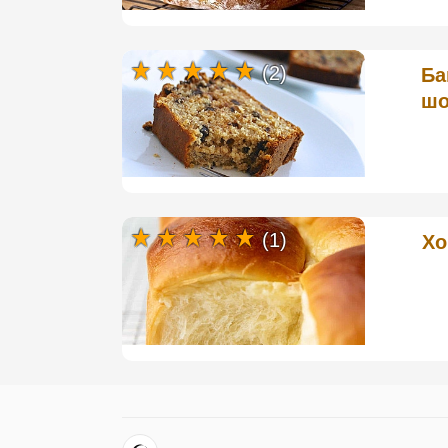
(2)
Ба
шо
(1)
Хо